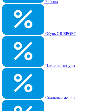
Блёсны
Обувь GRISPORT
Плетеные шнуры
Спальные мешки