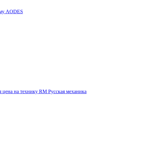
иму AODES
 цена на технику RM Русская механика