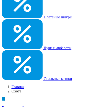
Плетеные шнуры
Луки и арбалеты
Спальные мешки
Главная
Охота
...