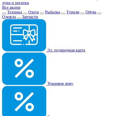
луки и рогатки
Все акции
Техника
Охота
Рыбалка
Туризм
Обувь
Одежда
Запчасти
Эл. подарочная карта
Ускоряем зиму