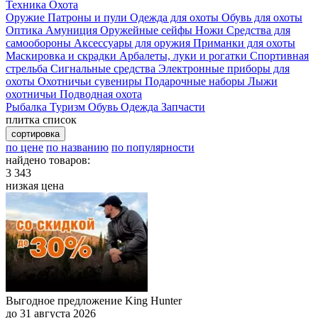
Техника
Охота
Оружие
Патроны и пули
Одежда для охоты
Обувь для охоты
Оптика
Амуниция
Оружейные сейфы
Ножи
Средства для
самообороны
Аксессуары для оружия
Приманки для охоты
Маскировка и скрадки
Арбалеты, луки и рогатки
Спортивная
стрельба
Сигнальные средства
Электронные приборы для
охоты
Охотничьи сувениры
Подарочные наборы
Лыжи
охотничьи
Подводная охота
Рыбалка
Туризм
Обувь
Одежда
Запчасти
плитка
список
сортировка
по цене
по названию
по популярности
найдено товаров:
3 343
низкая цена
Выгодное предложение King Hunter
до 31 августа 2026