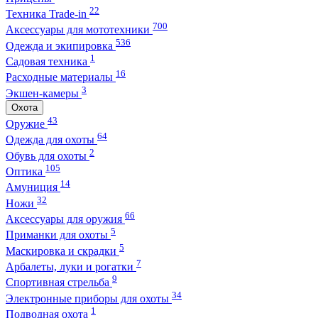
22
Техника Trade-in
700
Аксессуары для мототехники
536
Одежда и экипировка
1
Садовая техника
16
Расходные материалы
3
Экшен-камеры
Охота
43
Оружие
64
Одежда для охоты
2
Обувь для охоты
105
Оптика
14
Амуниция
32
Ножи
66
Аксессуары для оружия
5
Приманки для охоты
5
Маскировка и скрадки
7
Арбалеты, луки и рогатки
9
Спортивная стрельба
34
Электронные приборы для охоты
1
Подводная охота