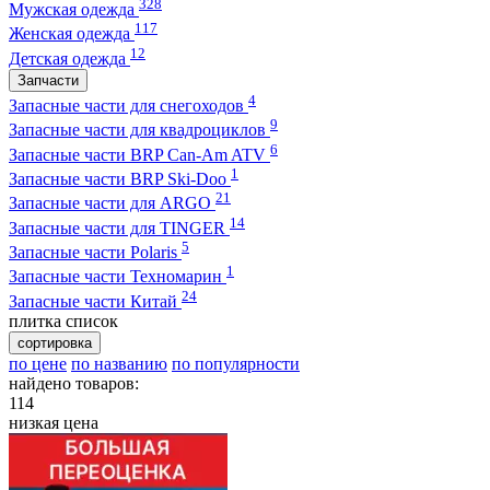
328
Мужская одежда
117
Женская одежда
12
Детская одежда
Запчасти
4
Запасные части для снегоходов
9
Запасные части для квадроциклов
6
Запасные части BRP Can-Am ATV
1
Запасные части BRP Ski-Doo
21
Запасные части для ARGO
14
Запасные части для TINGER
5
Запасные части Polaris
1
Запасные части Техномарин
24
Запасные части Китай
плитка
список
сортировка
по цене
по названию
по популярности
найдено товаров:
114
низкая цена