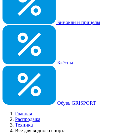
Бинокли и прицелы
Блёсны
Обувь GRISPORT
Главная
Распродажа
Техника
Все для водного спорта