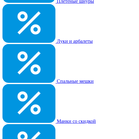
Плетеные шнуры
Луки и арбалеты
Спальные мешки
Манки со скидкой