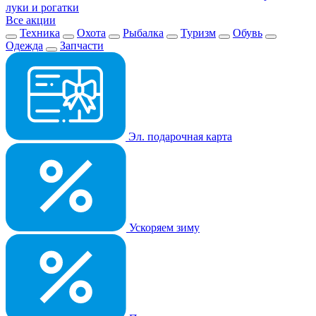
луки и рогатки
Все акции
Техника
Охота
Рыбалка
Туризм
Обувь
Одежда
Запчасти
Эл. подарочная карта
Ускоряем зиму