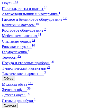
144
Обувь
14
Палатки, тенты и шатры
1
Автохолодильники и изотермика
12
Газовое и бензиновое оборудование
15
Коврики и матрасы
7
Костровое оборудование
11
Мебель кемпинговая
14
Спальные мешки
10
Рюкзаки и сумки
5
Гермоупаковка
15
Термосы
16
Посуда и столовые приборы
29
Туристический инвентарь
3
Тактическое снаряжение
Обувь
110
Мужская обувь
59
Женская обувь
15
Детская обувь
1
Стельки для обуви
Одежда