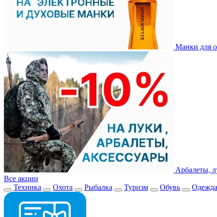
Манки для о
Арбалеты, л
Все акции
Техника
Охота
Рыбалка
Туризм
Обувь
Одежд