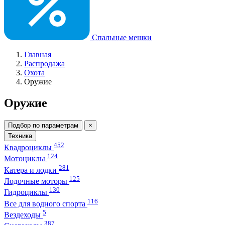
Спальные мешки
Главная
Распродажа
Охота
Оружие
Оружие
Подбор по параметрам
×
Техника
452
Квадроциклы
124
Мотоциклы
281
Катера и лодки
125
Лодочные моторы
130
Гидроциклы
116
Все для водного спорта
5
Вездеходы
387