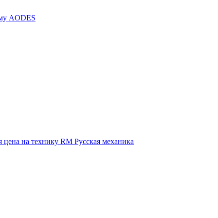
иму AODES
 цена на технику RM Русская механика