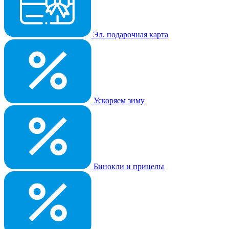
Эл. подарочная карта
Ускоряем зиму
Бинокли и прицелы