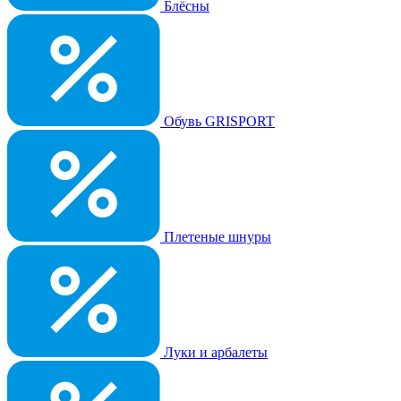
Блёсны
Обувь GRISPORT
Плетеные шнуры
Луки и арбалеты