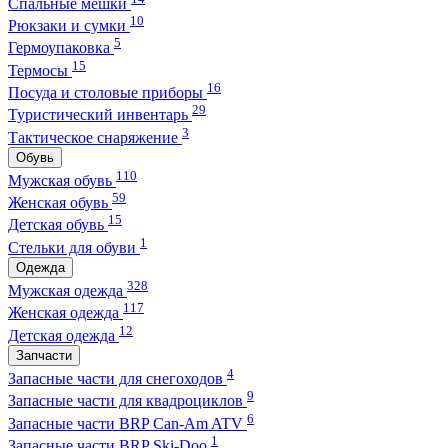
Спальные мешки
10
Рюкзаки и сумки
5
Гермоупаковка
15
Термосы
16
Посуда и столовые приборы
29
Туристический инвентарь
3
Тактическое снаряжение
Обувь
110
Мужская обувь
59
Женская обувь
15
Детская обувь
1
Стельки для обуви
Одежда
328
Мужская одежда
117
Женская одежда
12
Детская одежда
Запчасти
4
Запасные части для снегоходов
9
Запасные части для квадроциклов
6
Запасные части BRP Can-Am ATV
1
Запасные части BRP Ski-Doo