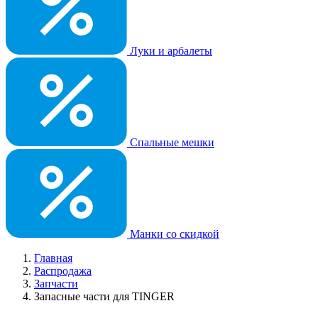
Луки и арбалеты
Спальные мешки
Манки со скидкой
Главная
Распродажа
Запчасти
Запасные части для TINGER