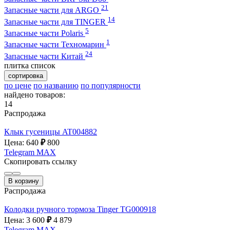
21
Запасные части для ARGO
14
Запасные части для TINGER
5
Запасные части Polaris
1
Запасные части Техномарин
24
Запасные части Китай
плитка
список
сортировка
по цене
по названию
по популярности
найдено товаров:
14
Распродажа
Клык гусеницы AT004882
Цена: 640
₽
800
Telegram
MAX
Скопировать ссылку
В корзину
Распродажа
Колодки ручного тормоза Tinger TG000918
Цена: 3 600
₽
4 879
Telegram
MAX