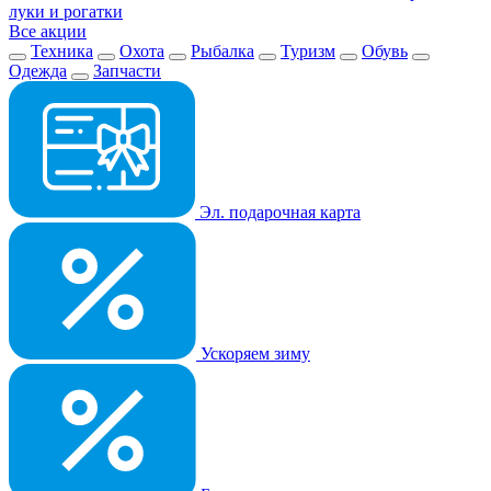
луки и рогатки
Все акции
Техника
Охота
Рыбалка
Туризм
Обувь
Одежда
Запчасти
Эл. подарочная карта
Ускоряем зиму