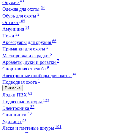
43
Оружие
64
Одежда для охоты
2
Обувь для охоты
105
Оптика
14
Амуниция
32
Ножи
66
Аксессуары для оружия
5
Приманки для охоты
5
Маскировка и скрадки
7
Арбалеты, луки и рогатки
9
Спортивная стрельба
34
Электронные приборы для охоты
1
Подводная охота
Рыбалка
63
Лодки ПВХ
123
Подвесные моторы
32
Электроника
46
Спиннинги
23
Удилища
101
Леска и плетеные шнуры