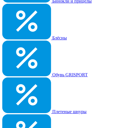
Бинокли и прицелы
Блёсны
Обувь GRISPORT
Плетеные шнуры