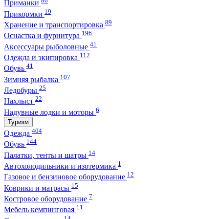
86
Приманки
19
Прикормки
89
Хранение и транспортировка
196
Оснастка и фурнитура
41
Аксессуары рыболовные
112
Одежда и экипировка
41
Обувь
107
Зимняя рыбалка
25
Ледобуры
22
Нахлыст
6
Надувные лодки и моторы
Туризм
404
Одежда
144
Обувь
14
Палатки, тенты и шатры
1
Автохолодильники и изотермика
12
Газовое и бензиновое оборудование
15
Коврики и матрасы
7
Костровое оборудование
11
Мебель кемпинговая
14