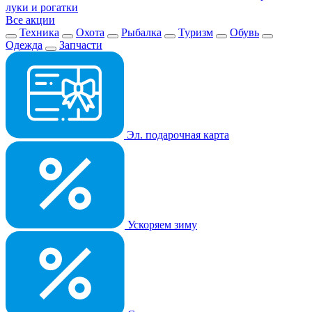
луки и рогатки
Все акции
Техника
Охота
Рыбалка
Туризм
Обувь
Одежда
Запчасти
Эл. подарочная карта
Ускоряем зиму