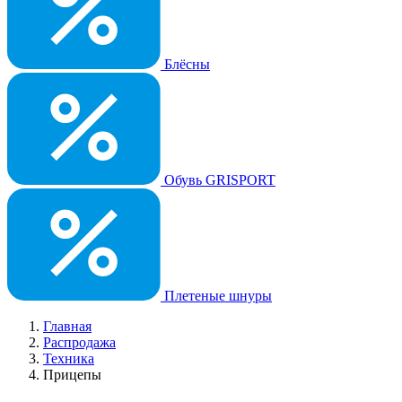
Блёсны
Обувь GRISPORT
Плетеные шнуры
Главная
Распродажа
Техника
Прицепы