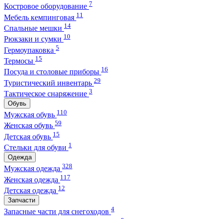
7
Костровое оборудование
11
Мебель кемпинговая
14
Спальные мешки
10
Рюкзаки и сумки
5
Гермоупаковка
15
Термосы
16
Посуда и столовые приборы
29
Туристический инвентарь
3
Тактическое снаряжение
Обувь
110
Мужская обувь
59
Женская обувь
15
Детская обувь
1
Стельки для обуви
Одежда
328
Мужская одежда
117
Женская одежда
12
Детская одежда
Запчасти
4
Запасные части для снегоходов