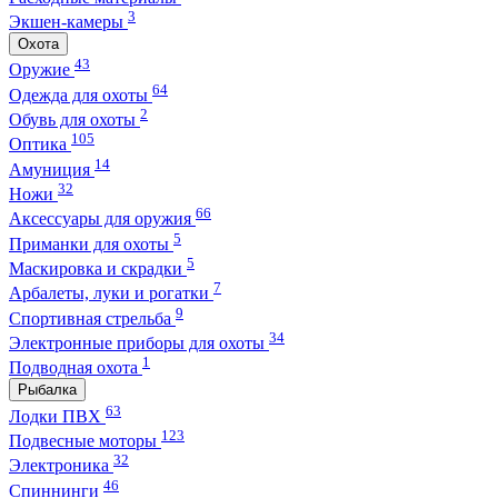
3
Экшен-камеры
Охота
43
Оружие
64
Одежда для охоты
2
Обувь для охоты
105
Оптика
14
Амуниция
32
Ножи
66
Аксессуары для оружия
5
Приманки для охоты
5
Маскировка и скрадки
7
Арбалеты, луки и рогатки
9
Спортивная стрельба
34
Электронные приборы для охоты
1
Подводная охота
Рыбалка
63
Лодки ПВХ
123
Подвесные моторы
32
Электроника
46
Спиннинги