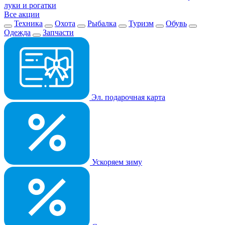
луки и рогатки
Все акции
Техника
Охота
Рыбалка
Туризм
Обувь
Одежда
Запчасти
Эл. подарочная карта
Ускоряем зиму