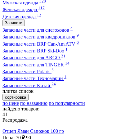
328
Мужская одежда
117
Женская одежда
12
Детская одежда
Запчасти
4
Запасные части для снегоходов
9
Запасные части для квадроциклов
6
Запасные части BRP Can-Am ATV
1
Запасные части BRP Ski-Doo
21
Запасные части для ARGO
14
Запасные части для TINGER
5
Запасные части Polaris
1
Запасные части Техномарин
24
Запасные части Китай
плитка
список
сортировка
по цене
по названию
по популярности
найдено товаров:
41
Распродажа
Отцеп Яман Сапожок 100 гр
Цена: 70
₽
90