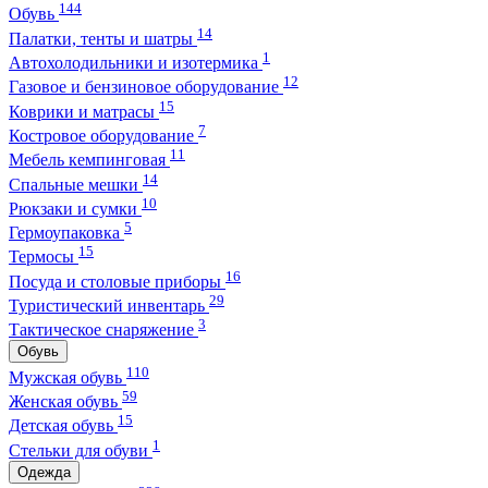
144
Обувь
14
Палатки, тенты и шатры
1
Автохолодильники и изотермика
12
Газовое и бензиновое оборудование
15
Коврики и матрасы
7
Костровое оборудование
11
Мебель кемпинговая
14
Спальные мешки
10
Рюкзаки и сумки
5
Гермоупаковка
15
Термосы
16
Посуда и столовые приборы
29
Туристический инвентарь
3
Тактическое снаряжение
Обувь
110
Мужская обувь
59
Женская обувь
15
Детская обувь
1
Стельки для обуви
Одежда