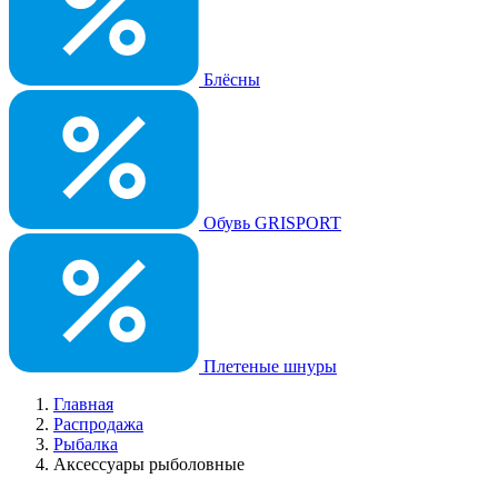
Блёсны
Обувь GRISPORT
Плетеные шнуры
Главная
Распродажа
Рыбалка
Аксессуары рыболовные