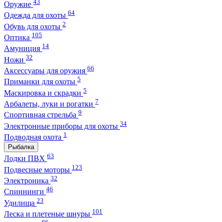
43
Оружие
64
Одежда для охоты
2
Обувь для охоты
105
Оптика
14
Амуниция
32
Ножи
66
Аксессуары для оружия
5
Приманки для охоты
5
Маскировка и скрадки
7
Арбалеты, луки и рогатки
9
Спортивная стрельба
34
Электронные приборы для охоты
1
Подводная охота
Рыбалка
63
Лодки ПВХ
123
Подвесные моторы
32
Электроника
46
Спиннинги
23
Удилища
101
Леска и плетеные шнуры