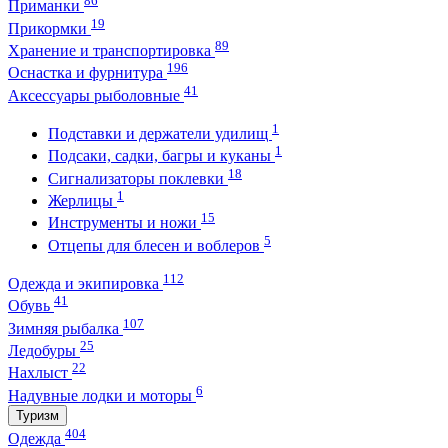
86
Приманки
19
Прикормки
89
Хранение и транспортировка
196
Оснастка и фурнитура
41
Аксессуары рыболовные
1
Подставки и держатели удилищ
1
Подсаки, садки, багры и куканы
18
Сигнализаторы поклевки
1
Жерлицы
15
Инструменты и ножи
5
Отцепы для блесен и воблеров
112
Одежда и экипировка
41
Обувь
107
Зимняя рыбалка
25
Ледобуры
22
Нахлыст
6
Надувные лодки и моторы
Туризм
404
Одежда