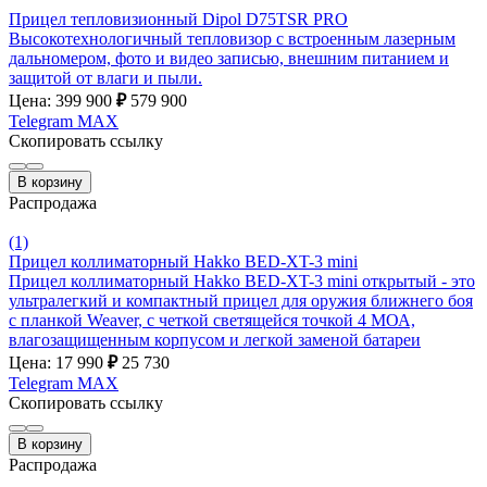
Прицел тепловизионный Dipol D75TSR PRO
Высокотехнологичный тепловизор с встроенным лазерным
дальномером, фото и видео записью, внешним питанием и
защитой от влаги и пыли.
Цена: 399 900
₽
579 900
Telegram
MAX
Скопировать ссылку
В корзину
Распродажа
(1)
Прицел коллиматорный Hakko BED-XT-3 mini
Прицел коллиматорный Hakko BED-XT-3 mini открытый - это
ультралегкий и компактный прицел для оружия ближнего боя
с планкой Weaver, с четкой светящейся точкой 4 МОА,
влагозащищенным корпусом и легкой заменой батареи
Цена: 17 990
₽
25 730
Telegram
MAX
Скопировать ссылку
В корзину
Распродажа