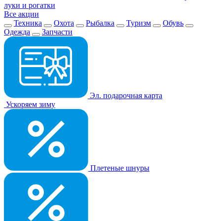
луки и рогатки
Все акции
Техника
Охота
Рыбалка
Туризм
Обувь
Одежда
Запчасти
Эл. подарочная карта
Ускоряем зиму
Плетеные шнуры