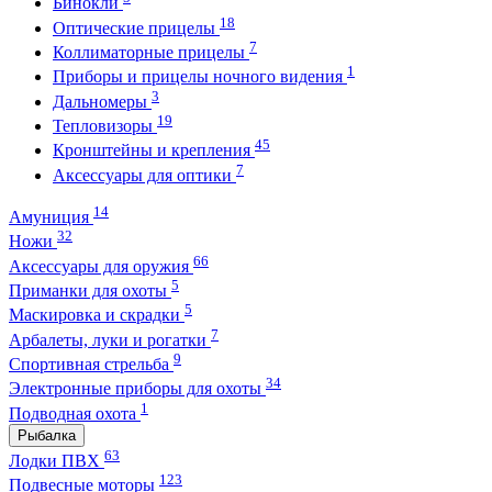
Бинокли
18
Оптические прицелы
7
Коллиматорные прицелы
1
Приборы и прицелы ночного видения
3
Дальномеры
19
Тепловизоры
45
Кронштейны и крепления
7
Аксессуары для оптики
14
Амуниция
32
Ножи
66
Аксессуары для оружия
5
Приманки для охоты
5
Маскировка и скрадки
7
Арбалеты, луки и рогатки
9
Спортивная стрельба
34
Электронные приборы для охоты
1
Подводная охота
Рыбалка
63
Лодки ПВХ
123
Подвесные моторы