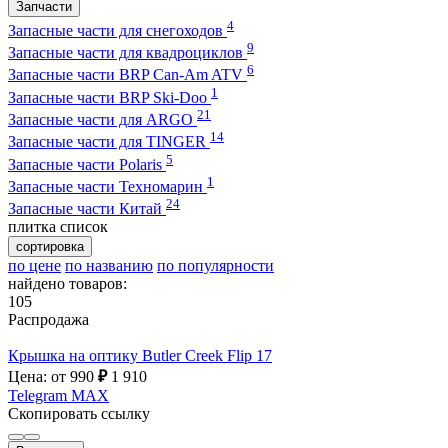
Запчасти
4
Запасные части для снегоходов
9
Запасные части для квадроциклов
6
Запасные части BRP Can-Am ATV
1
Запасные части BRP Ski-Doo
21
Запасные части для ARGO
14
Запасные части для TINGER
5
Запасные части Polaris
1
Запасные части Техномарин
24
Запасные части Китай
плитка
список
сортировка
по цене
по названию
по популярности
найдено товаров:
105
Распродажа
Крышка на оптику Butler Creek Flip 17
Цена: от 990
₽
1 910
Telegram
MAX
Скопировать ссылку