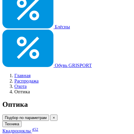
Блёсны
Обувь GRISPORT
Главная
Распродажа
Охота
Оптика
Оптика
Подбор по параметрам
×
Техника
452
Квадроциклы