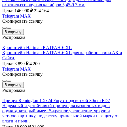
охотничьего оружия калибров 5,45-9,3 мм.
Цена: 146 990
₽
224 164
Telegram
MAX
Скопировать ссылку
В корзину
Распродажа
Кронштейн Hartman КАТРАН-6 XL
Кронштейн Hartman КАТРАН-6 XL для карабинов типа АК и
Сайга.
Цена: 3 890
₽
4 200
Telegram
MAX
Скопировать ссылку
В корзину
Распродажа
Прицел Remington 1-5x24 Fury с подсветкой 30mm FD7
Надежный и устойчивый прицел для различных видов
оружия, который имеет 5-кратное увеличение, яркую и
четкую картинку, подсветку прицельной марки и защиту от
влаги и пыли.
Цена: 18 990
₽
21 990