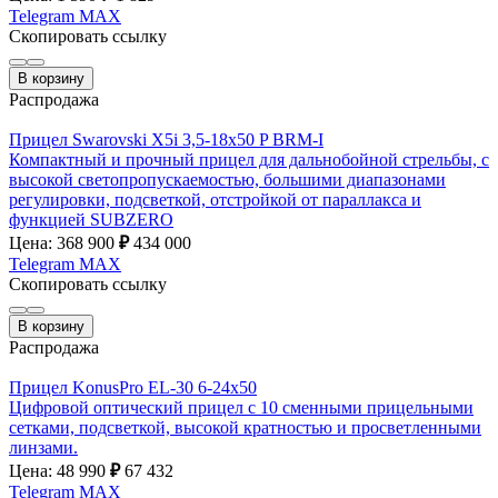
Telegram
MAX
Скопировать ссылку
В корзину
Распродажа
Прицел Swarovski X5i 3,5-18х50 P BRM-I
Компактный и прочный прицел для дальнобойной стрельбы, с
высокой светопропускаемостью, большими диапазонами
регулировки, подсветкой, отстройкой от параллакса и
функцией SUBZERO
Цена: 368 900
₽
434 000
Telegram
MAX
Скопировать ссылку
В корзину
Распродажа
Прицел KonusPro EL-30 6-24х50
Цифровой оптический прицел с 10 сменными прицельными
сетками, подсветкой, высокой кратностью и просветленными
линзами.
Цена: 48 990
₽
67 432
Telegram
MAX