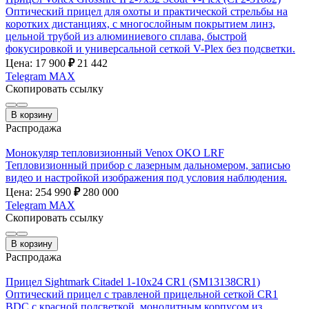
Оптический прицел для охоты и практической стрельбы на
коротких дистанциях, с многослойным покрытием линз,
цельной трубой из алюминиевого сплава, быстрой
фокусировкой и универсальной сеткой V-Plex без подсветки.
Цена: 17 900
₽
21 442
Telegram
MAX
Скопировать ссылку
В корзину
Распродажа
Монокуляр тепловизионный Venox OKO LRF
Тепловизионный прибор с лазерным дальномером, записью
видео и настройкой изображения под условия наблюдения.
Цена: 254 990
₽
280 000
Telegram
MAX
Скопировать ссылку
В корзину
Распродажа
Прицел Sightmark Citadel 1-10x24 CR1 (SM13138CR1)
Оптический прицел с травленой прицельной сеткой CR1
BDC с красной подсветкой, монолитным корпусом из