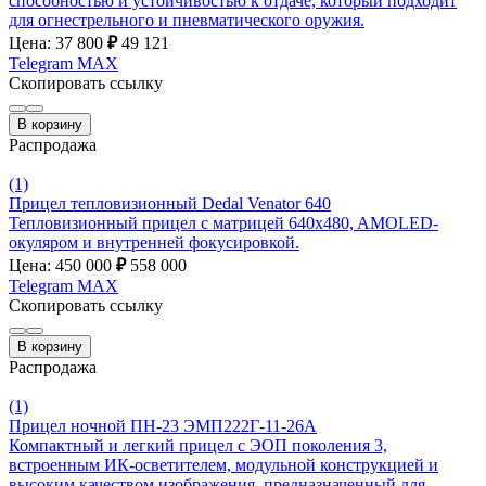
способностью и устойчивостью к отдаче, который подходит
для огнестрельного и пневматического оружия.
Цена: 37 800
₽
49 121
Telegram
MAX
Скопировать ссылку
В корзину
Распродажа
(1)
Прицел тепловизионный Dedal Venator 640
Тепловизионный прицел с матрицей 640x480, AMOLED-
окуляром и внутренней фокусировкой.
Цена: 450 000
₽
558 000
Telegram
MAX
Скопировать ссылку
В корзину
Распродажа
(1)
Прицел ночной ПН-23 ЭМП222Г-11-26А
Компактный и легкий прицел с ЭОП поколения 3,
встроенным ИК-осветителем, модульной конструкцией и
высоким качеством изображения, предназначенный для