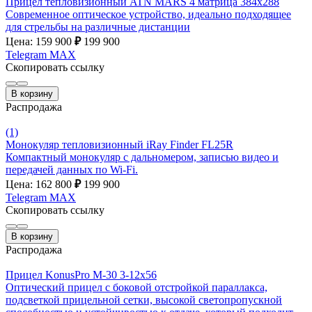
Прицел тепловизионный ATN MARS 4 матрица 384х288
Современное оптическое устройство, идеально подходящее
для стрельбы на различные дистанции
Цена: 159 900
₽
199 900
Telegram
MAX
Скопировать ссылку
В корзину
Распродажа
(1)
Монокуляр тепловизионный iRay Finder FL25R
Компактный монокуляр с дальномером, записью видео и
передачей данных по Wi-Fi.
Цена: 162 800
₽
199 900
Telegram
MAX
Скопировать ссылку
В корзину
Распродажа
Прицел KonusPro M-30 3-12х56
Оптический прицел с боковой отстройкой параллакса,
подсветкой прицельной сетки, высокой светопропускной