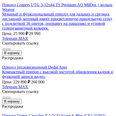
Прицел Leapers UTG 3-12х44 TS Premium AO MilDot + кольца
Weaver
Мощный и функциональный прицел для дальних и средних
дистанций, который имеет просветленную прицельную сетку
с подсветкой 36 цветов, поправку на параллакс и угловой
солнцезащитный козырек.
Цена: 25 990
₽
29 990
Telegram
MAX
Скопировать ссылку
В корзину
Распродажа
Прицел тепловизионный Dedal Aper
Компактный прибор с высокой частотой обновления кадров и
функцией записи видео.
Цена: 229 890
₽
260 000
Telegram
MAX
Скопировать ссылку
В корзину
Распродажа
Прицел Vortex Grossfire II 2-7x32 Scout V-Plex (CF2-31002)