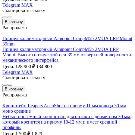
Telegram
MAX
Скопировать ссылку
В корзину
Распродажа
Прицел коллиматорный Aimpoint CompM5b 2MOA LRP Mount
39mm
Прицел коллиматорный Aimpoint CompM5b 2MOA LRP
Mount. Высота оптической оси 39 мм от верхней поверхности
механического интерфейса.
Цена: 128 900
₽
134 800
Telegram
MAX
Скопировать ссылку
В корзину
Распродажа
Кронштейн Leapers AccuShot на призму 11 мм кольца 30 мм
моно средние
Небыстросъемный кронштейн для оптики с диаметром 30 мм,
который крепится на призму 10-12 мм и имеет средний
профиль.
Цена: 1 590
₽
1 829