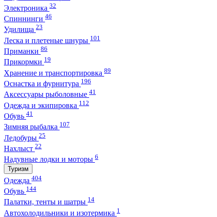
32
Электроника
46
Спиннинги
23
Удилища
101
Леска и плетеные шнуры
86
Приманки
19
Прикормки
89
Хранение и транспортировка
196
Оснастка и фурнитура
41
Аксессуары рыболовные
112
Одежда и экипировка
41
Обувь
107
Зимняя рыбалка
25
Ледобуры
22
Нахлыст
6
Надувные лодки и моторы
Туризм
404
Одежда
144
Обувь
14
Палатки, тенты и шатры
1
Автохолодильники и изотермика