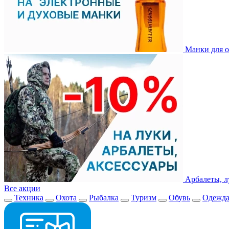
Манки для о
Арбалеты, л
Все акции
Техника
Охота
Рыбалка
Туризм
Обувь
Одежд