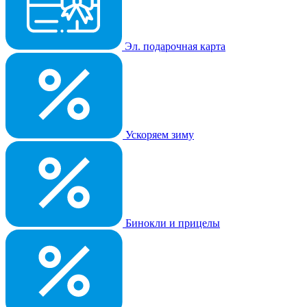
Эл. подарочная карта
Ускоряем зиму
Бинокли и прицелы