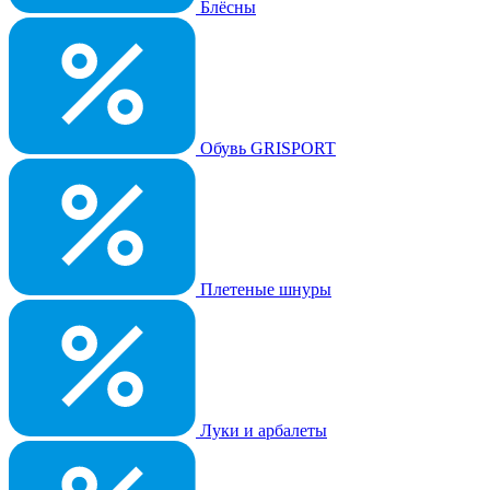
Блёсны
Обувь GRISPORT
Плетеные шнуры
Луки и арбалеты