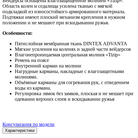
Вейдерсы оснащены влагозащищенной молнией «Tizip».
Область колен и седалища усилена тканью с мягкой
подкладкой из износостойкого армированного материала.
Подтяжки имеют плоский механизм крепления в нужном
положении и не мешают при вскидывании ружья.
Особенности:
Пятислойная мембранная ткань DINTEX ADVANTA
Мягкие усиления на коленях и задней части вейдерсов
Влагонепроницаемая центральная молния «Tizip»
Ремень на поясе
Внутренний карман на молнии
Нагрудные карманы, накладные с влагозащитными
молниями.
Объёмные карманы для согревания рук, с отведением
воды из кармана.
Регулировка лямок без замков, плоская и не мешает при
одевании верхних слоев и вскидывании ружья
Консультация по модели
Характеристики