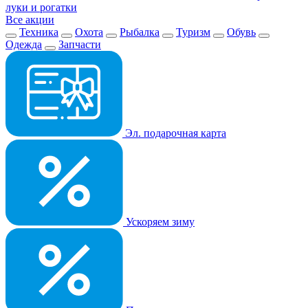
луки и рогатки
Все акции
Техника
Охота
Рыбалка
Туризм
Обувь
Одежда
Запчасти
Эл. подарочная карта
Ускоряем зиму