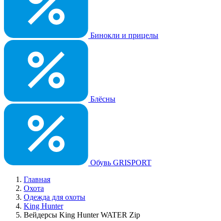
Бинокли и прицелы
Блёсны
Обувь GRISPORT
Главная
Охота
Одежда для охоты
King Hunter
Вейдерсы King Hunter WATER Zip