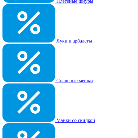
Плетеные шнуры
Луки и арбалеты
Спальные мешки
Манки со скидкой