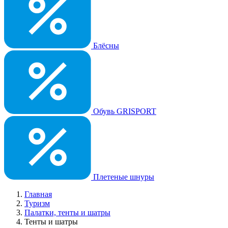
Блёсны
Обувь GRISPORT
Плетеные шнуры
Главная
Туризм
Палатки, тенты и шатры
Тенты и шатры