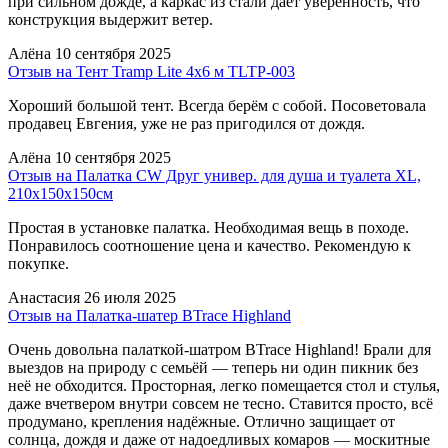
при сильном дожде, а каркас из стали даёт уверенность, что
конструкция выдержит ветер.
Алёна
10 сентября 2025
Отзыв на Тент Tramp Lite 4x6 м TLTP-003
Хороший большой тент. Всегда берём с собой. Посоветовала
продавец Евгения, уже не раз пригодился от дождя.
Алёна
10 сентября 2025
Отзыв на Палатка CW Друг универ. для душа и туалета XL,
210х150х150см
Простая в установке палатка. Необходимая вещь в походе.
Понравилось соотношение цена и качество. Рекомендую к
покупке.
Анастасия
26 июля 2025
Отзыв на Палатка-шатер BTrace Highland
Очень довольна палаткой-шатром BTrace Highland! Брали для
выездов на природу с семьёй — теперь ни один пикник без
неё не обходится. Просторная, легко помещается стол и стулья,
даже вчетвером внутри совсем не тесно. Ставится просто, всё
продумано, крепления надёжные. Отлично защищает от
солнца, дождя и даже от надоедливых комаров — москитные