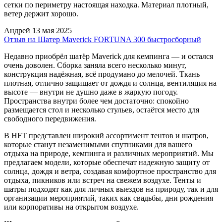
сетки по периметру настоящая находка. Материал плотный,
ветер держит хорошо.
Андрей
13 мая 2025
Отзыв на Шатер Maverick FORTUNA 300 быстросборный
Недавно приобрёл шатёр Maverick для кемпинга — и остался
очень доволен. Сборка заняла всего несколько минут,
конструкция надёжная, всё продумано до мелочей. Ткань
плотная, отлично защищает от дождя и солнца, вентиляция на
высоте — внутри не душно даже в жаркую погоду.
Пространства внутри более чем достаточно: спокойно
размещается стол и несколько стульев, остаётся место для
свободного передвижения.
В HFT представлен широкий ассортимент тентов и шатров,
которые станут незаменимыми спутниками для вашего
отдыха на природе, кемпинга и различных мероприятий. Мы
предлагаем модели, которые обеспечат надежную защиту от
солнца, дождя и ветра, создавая комфортное пространство для
отдыха, пикников или встреч на свежем воздухе. Тенты и
шатры подходят как для личных выездов на природу, так и для
организации мероприятий, таких как свадьбы, дни рождения
или корпоративы на открытом воздухе.