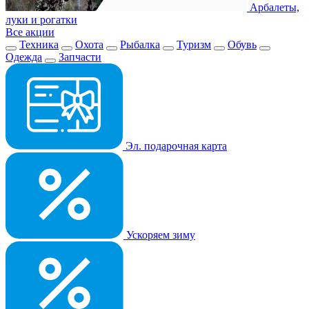
Арбалеты,
луки и рогатки
Все акции
Техника
Охота
Рыбалка
Туризм
Обувь
Одежда
Запчасти
Эл. подарочная карта
Ускоряем зиму