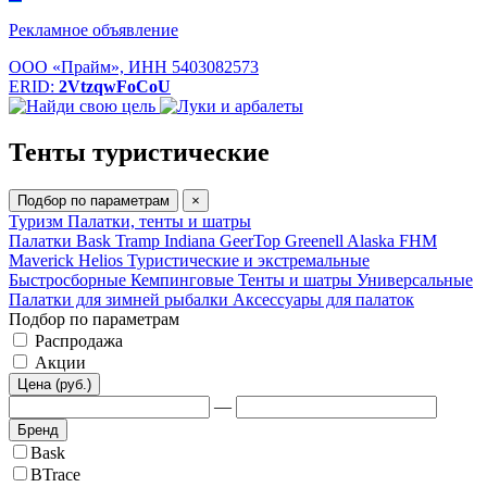
Рекламное объявление
ООО «Прайм», ИНН 5403082573
ERID:
2VtzqwFoCoU
Тенты туристические
Подбор по параметрам
×
Туризм
Палатки, тенты и шатры
Палатки Bask
Tramp
Indiana
GeerTop
Greenell
Alaska
FHM
Maverick
Helios
Туристические и экстремальные
Быстросборные
Кемпинговые
Тенты и шатры
Универсальные
Палатки для зимней рыбалки
Аксессуары для палаток
Подбор по параметрам
Распродажа
Акции
Цена (руб.)
—
Бренд
Bask
BTrace