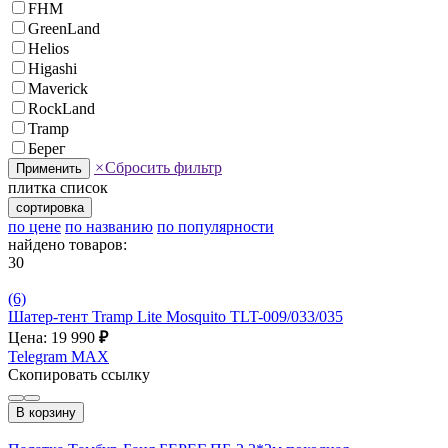
FHM
GreenLand
Helios
Higashi
Maverick
RockLand
Tramp
Берег
×
Сбросить фильтр
Применить
плитка
список
сортировка
по цене
по названию
по популярности
найдено товаров:
30
(6)
Шатер-тент Tramp Lite Mosquito TLT-009/033/035
Цена: 19 990
₽
Telegram
MAX
Скопировать ссылку
В корзину