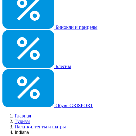
Бинокли и прицелы
Блёсны
Обувь GRISPORT
Главная
Туризм
Палатки, тенты и шатры
Indiana