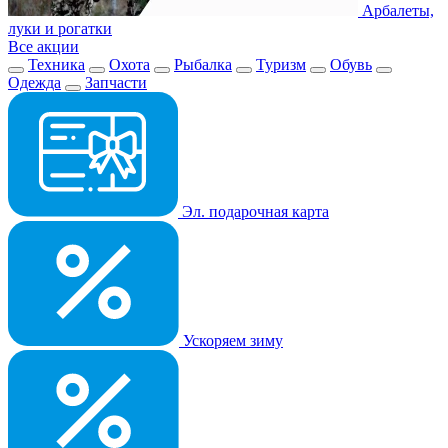
Арбалеты,
луки и рогатки
Все акции
Техника
Охота
Рыбалка
Туризм
Обувь
Одежда
Запчасти
Эл. подарочная карта
Ускоряем зиму