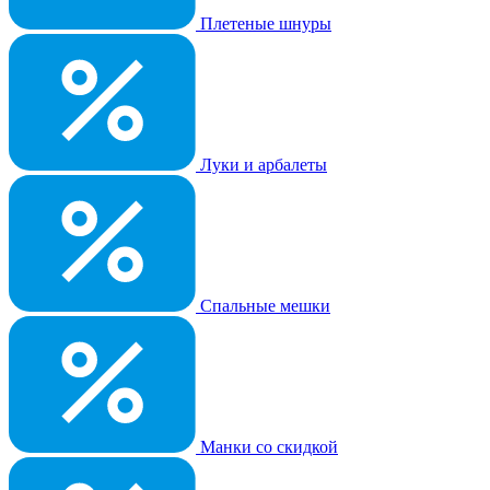
Плетеные шнуры
Луки и арбалеты
Спальные мешки
Манки со скидкой