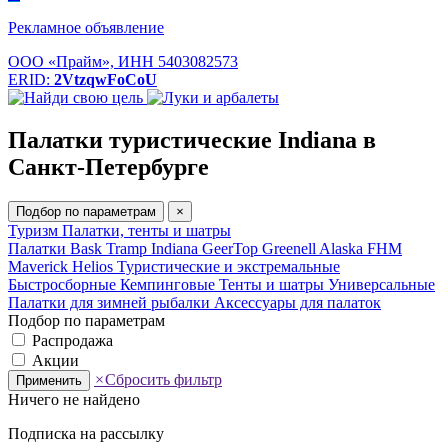
Рекламное объявление
ООО «Прайм», ИНН 5403082573
ERID:
2VtzqwFoCoU
Палатки туристические Indiana в
Санкт-Петербурге
Подбор по параметрам
×
Туризм
Палатки, тенты и шатры
Палатки Bask
Tramp
Indiana
GeerTop
Greenell
Alaska
FHM
Maverick
Helios
Туристические и экстремальные
Быстросборные
Кемпинговые
Тенты и шатры
Универсальные
Палатки для зимней рыбалки
Аксессуары для палаток
Подбор по параметрам
Распродажа
Акции
×
Сбросить фильтр
Применить
Ничего не найдено
Подписка на рассылку