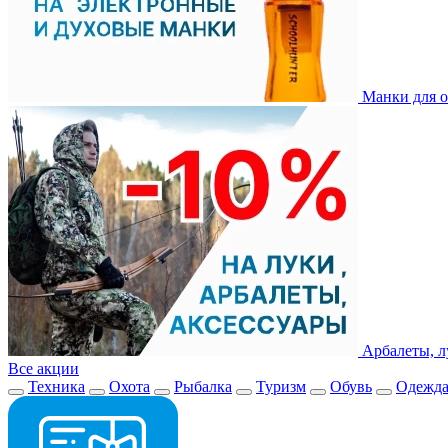
Манки для о
Арбалеты, л
Все акции
Техника
Охота
Рыбалка
Туризм
Обувь
Одежд