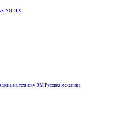
иму AODES
 цена на технику RM Русская механика