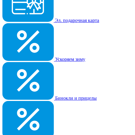
Эл. подарочная карта
Ускоряем зиму
Бинокли и прицелы