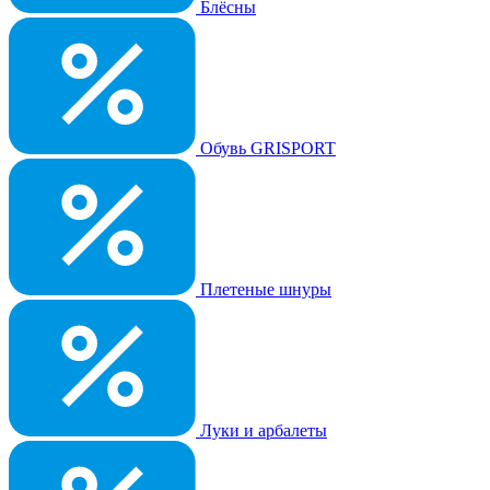
Блёсны
Обувь GRISPORT
Плетеные шнуры
Луки и арбалеты