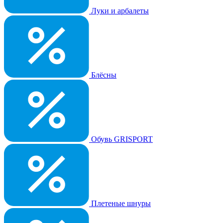
Луки и арбалеты
Блёсны
Обувь GRISPORT
Плетеные шнуры