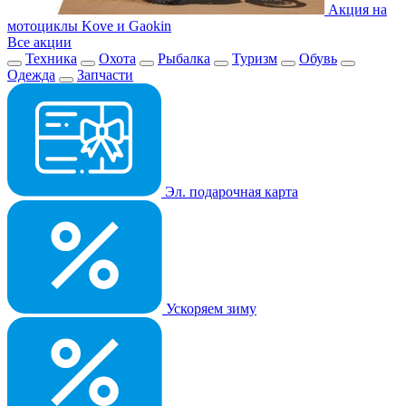
Акция на
мотоциклы Kove и Gaokin
Все акции
Техника
Охота
Рыбалка
Туризм
Обувь
Одежда
Запчасти
Эл. подарочная карта
Ускоряем зиму