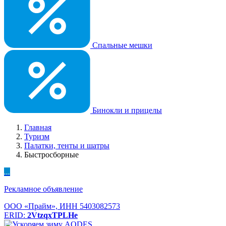
Спальные мешки
Бинокли и прицелы
Главная
Туризм
Палатки, тенты и шатры
Быстросборные
...
Рекламное объявление
ООО «Прайм», ИНН 5403082573
ERID:
2VtzqxTPLHe