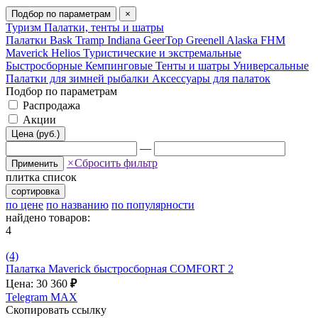
Подбор по параметрам
×
Туризм
Палатки, тенты и шатры
Палатки Bask
Tramp
Indiana
GeerTop
Greenell
Alaska
FHM
Maverick
Helios
Туристические и экстремальные
Быстросборные
Кемпинговые
Тенты и шатры
Универсальные
Палатки для зимней рыбалки
Аксессуары для палаток
Подбор по параметрам
Распродажа
Акции
Цена (руб.)
—
×
Сбросить фильтр
Применить
плитка
список
сортировка
по цене
по названию
по популярности
найдено товаров:
4
(4)
Палатка Maverick быстросборная COMFORT 2
Цена: 30 360
₽
Telegram
MAX
Скопировать ссылку