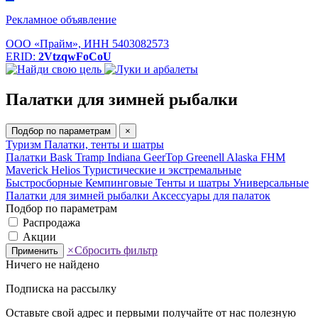
Рекламное объявление
ООО «Прайм», ИНН 5403082573
ERID:
2VtzqwFoCoU
Палатки для зимней рыбалки
Подбор по параметрам
×
Туризм
Палатки, тенты и шатры
Палатки Bask
Tramp
Indiana
GeerTop
Greenell
Alaska
FHM
Maverick
Helios
Туристические и экстремальные
Быстросборные
Кемпинговые
Тенты и шатры
Универсальные
Палатки для зимней рыбалки
Аксессуары для палаток
Подбор по параметрам
Распродажа
Акции
×
Сбросить фильтр
Применить
Ничего не найдено
Подписка на рассылку
Оставьте свой адрес и первыми получайте от нас полезную