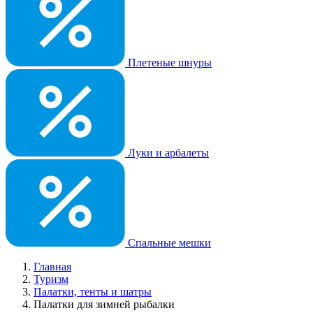
Плетеные шнуры
Луки и арбалеты
Спальные мешки
Главная
Туризм
Палатки, тенты и шатры
Палатки для зимней рыбалки