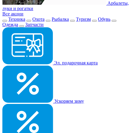
Арбалеты,
луки и рогатки
Все акции
Техника
Охота
Рыбалка
Туризм
Обувь
Одежда
Запчасти
Эл. подарочная карта
Ускоряем зиму