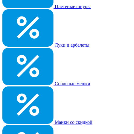
Плетеные шнуры
Луки и арбалеты
Спальные мешки
Манки со скидкой