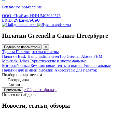
Рекламное объявление
ООО «Прайм», ИНН 5403082573
ERID:
2VtzqwFoCoU
Палатки Greenell в Санкт-Петербурге
Подбор по параметрам
×
Туризм
Палатки, тенты и шатры
Палатки Bask
Tramp
Indiana
GeerTop
Greenell
Alaska
FHM
Maverick
Helios
Туристические и экстремальные
Быстросборные
Кемпинговые
Тенты и шатры
Универсальные
Палатки для зимней рыбалки
Аксессуары для палаток
Подбор по параметрам
Распродажа
Акции
×
Сбросить фильтр
Применить
Ничего не найдено
Новости, статьи, обзоры