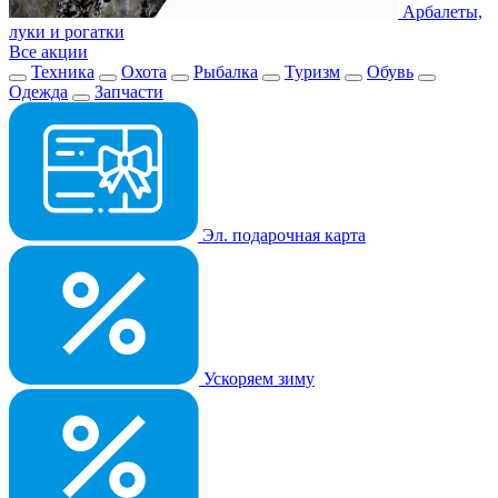
Арбалеты,
луки и рогатки
Все акции
Техника
Охота
Рыбалка
Туризм
Обувь
Одежда
Запчасти
Эл. подарочная карта
Ускоряем зиму