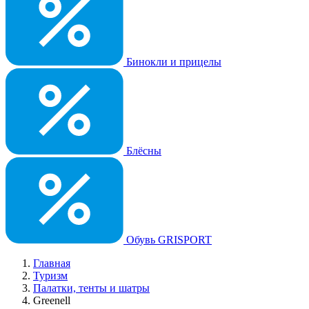
Бинокли и прицелы
Блёсны
Обувь GRISPORT
Главная
Туризм
Палатки, тенты и шатры
Greenell