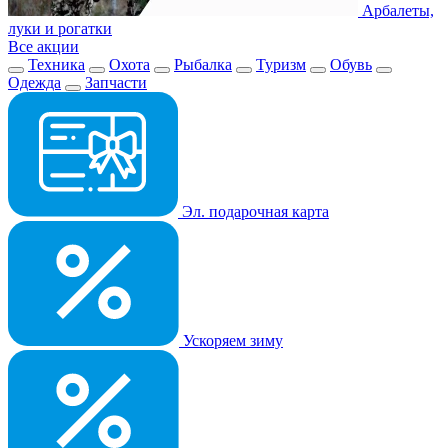
Арбалеты,
луки и рогатки
Все акции
Техника
Охота
Рыбалка
Туризм
Обувь
Одежда
Запчасти
Эл. подарочная карта
Ускоряем зиму