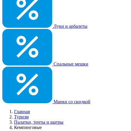
Луки и арбалеты
Спальные мешки
Манки со скидкой
Главная
Туризм
Палатки, тенты и шатры
Кемпинговые