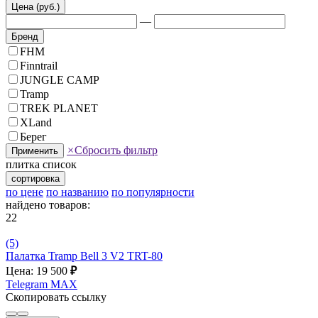
Цена (руб.)
—
Бренд
FHM
Finntrail
JUNGLE CAMP
Tramp
TREK PLANET
XLand
Берег
×
Сбросить фильтр
Применить
плитка
список
сортировка
по цене
по названию
по популярности
найдено товаров:
22
(5)
Палатка Tramp Bell 3 V2 TRT-80
Цена: 19 500
₽
Telegram
MAX
Скопировать ссылку