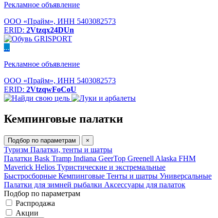
Рекламное объявление
ООО «Прайм», ИНН 5403082573
ERID:
2Vtzqx24DUn
...
Рекламное объявление
ООО «Прайм», ИНН 5403082573
ERID:
2VtzqwFoCoU
Кемпинговые палатки
Подбор по параметрам
×
Туризм
Палатки, тенты и шатры
Палатки Bask
Tramp
Indiana
GeerTop
Greenell
Alaska
FHM
Maverick
Helios
Туристические и экстремальные
Быстросборные
Кемпинговые
Тенты и шатры
Универсальные
Палатки для зимней рыбалки
Аксессуары для палаток
Подбор по параметрам
Распродажа
Акции