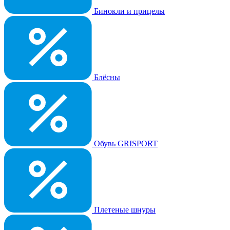
Бинокли и прицелы
Блёсны
Обувь GRISPORT
Плетеные шнуры