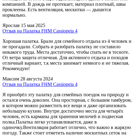
компанией. В дождь не протекает, материал плотный, швы
проклеены. Есть вентиляция, москитки — дышится
нормально.
Ярослав
15 мая 2025
Отзыв на Палатка FHM Cassiopeia 4
Хорошая палатка. Брали для семейного отдыха из 4 человек и
не прогадали. Собрать и разобрать палатку не составило
никакого труда. Места достаточно, чтобы спать не в тесноте.
От ветра защита отличная. Для активного отдыха и походов
отличный вариант, т.к места занимает немного и не тяжелая.
Рекомендую!
Максим
28 августа 2024
Отзыв на Палатка FHM Cassiopeia 4
Я приобрёл эту палатку для семейных поездок на природу и
остался очень доволен. Она просторная, с большим тамбуром,
в котором можно разместить все вещи и даже организовать
небольшую кухню. Внутри достаточно места для четырёх
человек, есть карманы для хранения мелочей и подвесная
полка.Палатка легко устанавливается, даже в
одиночку.Вентиляция работает отлично, что важно в жаркую
погоду. Также стоит отметить наличие москитных сеток на