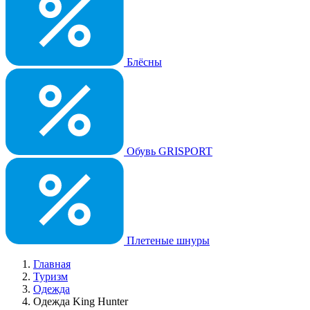
Блёсны
Обувь GRISPORT
Плетеные шнуры
Главная
Туризм
Одежда
Одежда King Hunter