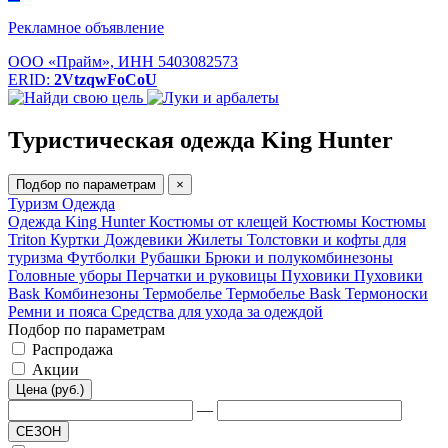
Рекламное объявление
ООО «Прайм», ИНН 5403082573
ERID:
2VtzqwFoCoU
Туристическая одежда King Hunter
Подбор по параметрам
×
Туризм
Одежда
Одежда King Hunter
Костюмы от клещей
Костюмы
Костюмы
Triton
Куртки
Дождевики
Жилеты
Толстовки и кофты для
туризма
Футболки
Рубашки
Брюки и полукомбинезоны
Головные уборы
Перчатки и руковицы
Пуховики
Пуховики
Bask
Комбинезоны
Термобелье
Термобелье Bask
Термоноски
Ремни и пояса
Средства для ухода за одеждой
Подбор по параметрам
Распродажа
Акции
Цена (руб.)
—
СЕЗОН