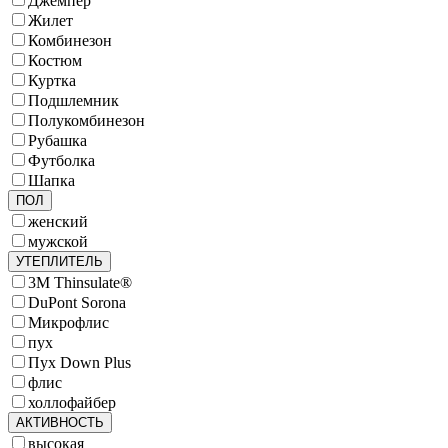
Джемпер
Жилет
Комбинезон
Костюм
Куртка
Подшлемник
Полукомбинезон
Рубашка
Футболка
Шапка
ПОЛ
женский
мужской
УТЕПЛИТЕЛЬ
3M Thinsulate®
DuPont Sorona
Микрофлис
пух
Пух Down Plus
флис
холлофайбер
АКТИВНОСТЬ
высокая