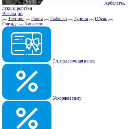
Арбалеты,
луки и рогатки
Все акции
Техника
Охота
Рыбалка
Туризм
Обувь
Одежда
Запчасти
Эл. подарочная карта
Ускоряем зиму