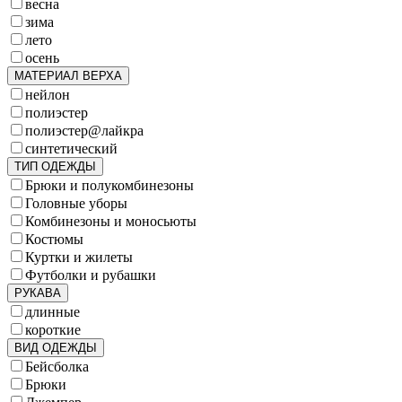
весна
зима
лето
осень
МАТЕРИАЛ ВЕРХА
нейлон
полиэстер
полиэстер@лайкра
синтетический
ТИП ОДЕЖДЫ
Брюки и полукомбинезоны
Головные уборы
Комбинезоны и моносьюты
Костюмы
Куртки и жилеты
Футболки и рубашки
РУКАВА
длинные
короткие
ВИД ОДЕЖДЫ
Бейсболка
Брюки