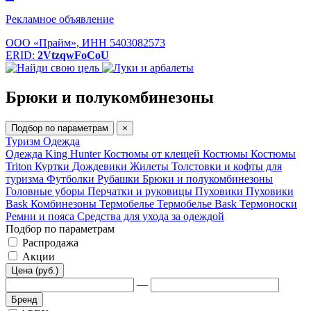
Рекламное объявление
ООО «Прайм», ИНН 5403082573
ERID:
2VtzqwFoCoU
Брюки и полукомбинезоны
Подбор по параметрам
×
Туризм
Одежда
Одежда King Hunter
Костюмы от клещей
Костюмы
Костюмы
Triton
Куртки
Дождевики
Жилеты
Толстовки и кофты для
туризма
Футболки
Рубашки
Брюки и полукомбинезоны
Головные уборы
Перчатки и руковицы
Пуховики
Пуховики
Bask
Комбинезоны
Термобелье
Термобелье Bask
Термоноски
Ремни и пояса
Средства для ухода за одеждой
Подбор по параметрам
Распродажа
Акции
Цена (руб.)
—
Бренд