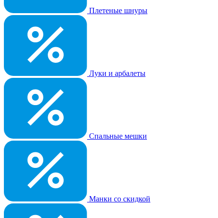
Плетеные шнуры
Луки и арбалеты
Спальные мешки
Манки со скидкой