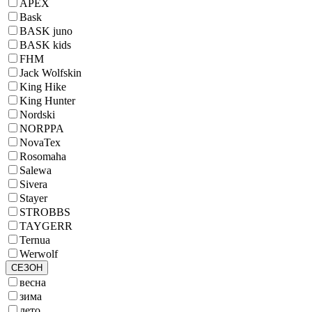
APEX
Bask
BASK juno
BASK kids
FHM
Jack Wolfskin
King Hike
King Hunter
Nordski
NORPPA
NovaTex
Rosomaha
Salewa
Sivera
Stayer
STROBBS
TAYGERR
Ternua
Werwolf
СЕЗОН
весна
зима
лето