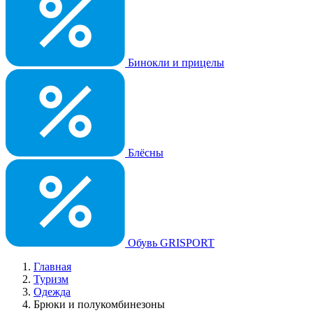
Бинокли и прицелы
Блёсны
Обувь GRISPORT
Главная
Туризм
Одежда
Брюки и полукомбинезоны