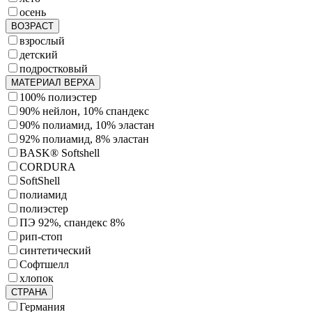
осень
ВОЗРАСТ
взрослый
детский
подростковый
МАТЕРИАЛ ВЕРХА
100% полиэстер
90% нейлон, 10% спандекс
90% полиамид, 10% эластан
92% полиамид, 8% эластан
BASK® Softshell
CORDURA
SoftShell
полиамид
полиэстер
ПЭ 92%, спандекс 8%
рип-стоп
синтетический
Софтшелл
хлопок
СТРАНА
Германия