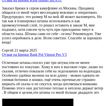
Отзыв на Брюки King Hunter BEAST
Заказал брюки в сером камуфляже из Москвы. Продавец
общался со мной через мессенджер вежливо и оперативно.
Предупредил, что размер M на мой 48 может маломерить. Но
так как я планировал штаны использовать и как
промежуточный слой, то решил оставить в заказе М, мне
подошел, хотя совсем чуть-чуть при приседании тянут в
области паха. Штаны сами по себе - огонь! Рекомендую. Уже
успел опробовать в деле. Всем советую. Спасибо за хорошую
вещь!
Сергей
21 марта 2025
Отзыв на Брюки Bask Pol Vinson Pro V3
Отличные штаны.сносил уже три штуки,тем не менее
постоянно их покупаю. Хожу в них в высокие горы ,лазаю по
скалам, отлично показали себя на ледолазании на водопадах.
Особенно удобны молнии на всю длину - можно одевать не
снимая ботинки и кошки, ещё очень прочные,не страшно
шеркать об скалы и не секутся, когда цепляешься кошками.
Помимо этого они достаточно теплые и неплохо держат ветер
. В общем и целом,эти штаны со мной больше двадцати лет.