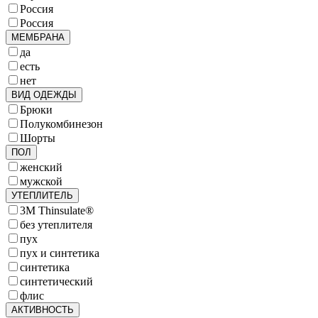
Россия
Россия
МЕМБРАНА
да
есть
нет
ВИД ОДЕЖДЫ
Брюки
Полукомбинезон
Шорты
ПОЛ
женский
мужской
УТЕПЛИТЕЛЬ
3M Thinsulate®
без утеплителя
пух
пух и синтетика
синтетика
синтетический
флис
АКТИВНОСТЬ