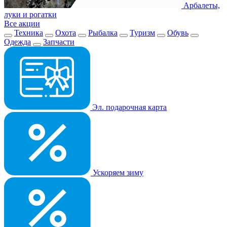
Арбалеты,
луки и рогатки
Все акции
Техника
Охота
Рыбалка
Туризм
Обувь
Одежда
Запчасти
Эл. подарочная карта
Ускоряем зиму