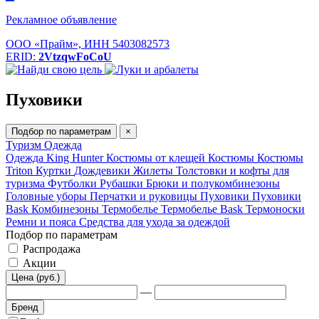
Рекламное объявление
ООО «Прайм», ИНН 5403082573
ERID:
2VtzqwFoCoU
Пуховики
Подбор по параметрам
×
Туризм
Одежда
Одежда King Hunter
Костюмы от клещей
Костюмы
Костюмы
Triton
Куртки
Дождевики
Жилеты
Толстовки и кофты для
туризма
Футболки
Рубашки
Брюки и полукомбинезоны
Головные уборы
Перчатки и руковицы
Пуховики
Пуховики
Bask
Комбинезоны
Термобелье
Термобелье Bask
Термоноски
Ремни и пояса
Средства для ухода за одеждой
Подбор по параметрам
Распродажа
Акции
Цена (руб.)
—
Бренд