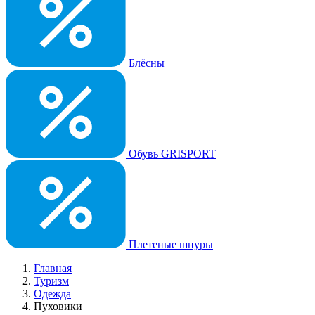
Блёсны
Обувь GRISPORT
Плетеные шнуры
Главная
Туризм
Одежда
Пуховики