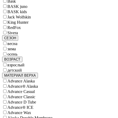
Bask
BASK juno
BASK kids
Jack Wolfskin
King Hunter
RedFox
Sivera
СЕЗОН
весна
зима
осень
ВОЗРАСТ
взрослый
детский
МАТЕРИАЛ ВЕРХА
Advance Alaska
Advance® Alaska
Advance Casual
Advance Classic
Advance D Tube
Advance® ICE
Advance Wax
Alaska Durable Membrane