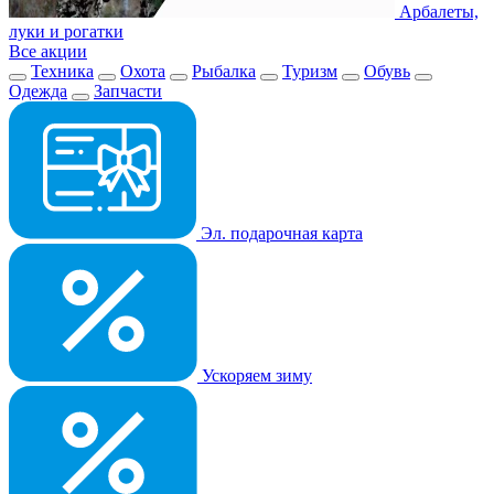
Арбалеты,
луки и рогатки
Все акции
Техника
Охота
Рыбалка
Туризм
Обувь
Одежда
Запчасти
Эл. подарочная карта
Ускоряем зиму