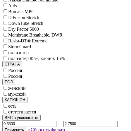
A'ris
Borealis MPC
D'Fusion Stretch
DownTube Stretch
Dry Factor 5000
Membrane Breathable, DWR
Resist-DT® Extreme
StormGuard
полиэстер
полиэстер 85%, хлопок 15%
СТРАНА
Россия
Россия
ПОЛ
женский
мужской
КАПЮШОН
есть
отстегивается
ВЕС в упаковке, кг
—
×
Сбросить фильтр
Применить