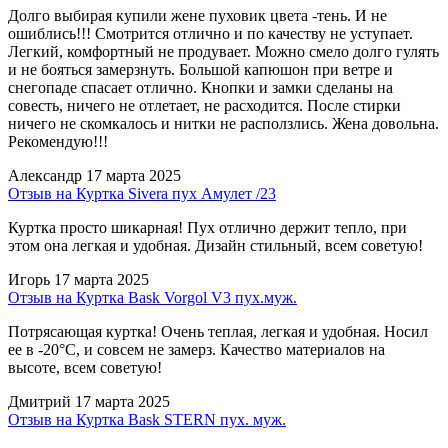
Долго выбирая купили жене пуховик цвета -тень. И не
ошиблись!!! Смотрится отлично и по качеству не уступает.
Легкий, комфортный не продувает. Можно смело долго гулять
и не бояться замерзнуть. Большой капюшон при ветре и
снегопаде спасает отлично. Кнопки и замки сделаны на
совесть, ничего не отлетает, не расходится. После стирки
ничего не скомкалось и нитки не расползлись. Жена довольна.
Рекомендую!!!
Александр
17 марта 2025
Отзыв на Куртка Sivera пух Амулет /23
Куртка просто шикарная! Пух отлично держит тепло, при
этом она легкая и удобная. Дизайн стильный, всем советую!
Игорь
17 марта 2025
Отзыв на Куртка Bask Vorgol V3 пух.муж.
Потрясающая куртка! Очень теплая, легкая и удобная. Носил
ее в -20°C, и совсем не замерз. Качество материалов на
высоте, всем советую!
Дмитрий
17 марта 2025
Отзыв на Куртка Bask STERN пух. муж.