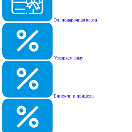
Эл. подарочная карта
Ускоряем зиму
Бинокли и прицелы