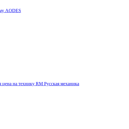
иму AODES
 цена на технику RM Русская механика