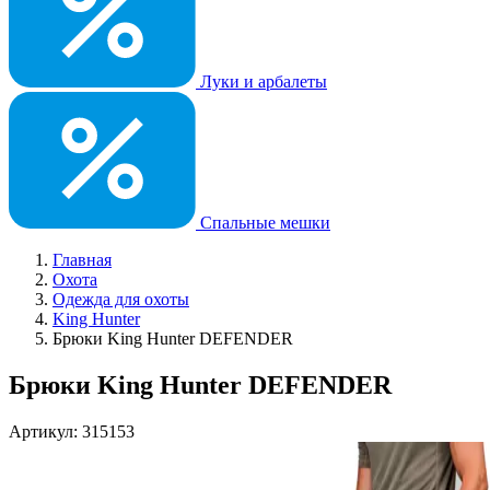
Луки и арбалеты
Спальные мешки
Главная
Охота
Одежда для охоты
King Hunter
Брюки King Hunter DEFENDER
Брюки King Hunter DEFENDER
Артикул: 315153