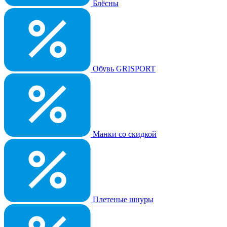
Блёсны
Обувь GRISPORT
Манки со скидкой
Плетеные шнуры