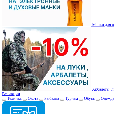
Манки для о
Арбалеты, л
Все акции
Техника
Охота
Рыбалка
Туризм
Обувь
Одежд