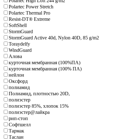
Polartec High Loft 244 g/m2
Polartec Power Stretch
Polartec Thermal Pro
Resist-DT® Extreme
SoftShell
StormGuard
StormGuard Active 40d, Nylon 40D, 85 g/m2
Toraydelfy
WindGuard
Алова
курточная мембранная (100%ПА)
курточная мембранная (100% ПА)
нейлон
Оксфорд
полиамид
Полиамид, плотностью 20D,
полиэстер
полиэстер 85%, хлопок 15%
полиэстер@лайкра
рип-стоп
Софтшелл
Тармак
Таслан