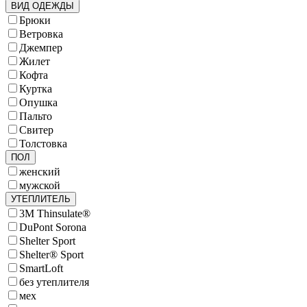
ВИД ОДЕЖДЫ
Брюки
Ветровка
Джемпер
Жилет
Кофта
Куртка
Опушка
Пальто
Свитер
Толстовка
ПОЛ
женский
мужской
УТЕПЛИТЕЛЬ
3M Thinsulate®
DuPont Sorona
Shelter Sport
Shelter® Sport
SmartLoft
без утеплителя
мех