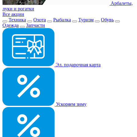
Арбалеты,
луки и рогатки
Все акции
Техника
Охота
Рыбалка
Туризм
Обувь
Одежда
Запчасти
Эл. подарочная карта
Ускоряем зиму