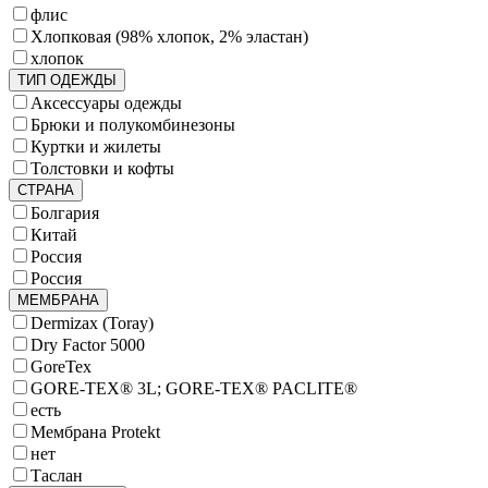
флис
Хлопковая (98% хлопок, 2% эластан)
хлопок
ТИП ОДЕЖДЫ
Аксессуары одежды
Брюки и полукомбинезоны
Куртки и жилеты
Толстовки и кофты
СТРАНА
Болгария
Китай
Россия
Россия
МЕМБРАНА
Dermizax (Toray)
Dry Factor 5000
GoreTex
GORE-TEX® 3L; GORE-TEX® PACLITE®
есть
Мембрана Protekt
нет
Таслан