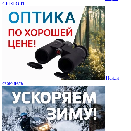
GRISPORT
Найди
свою цель