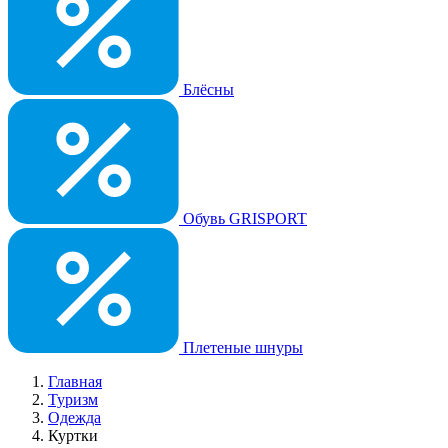
Блёсны
Обувь GRISPORT
Плетеные шнуры
Главная
Туризм
Одежда
Куртки