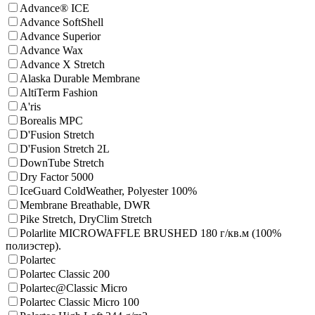
Advance® ICE
Advance SoftShell
Advance Superior
Advance Wax
Advance X Stretch
Alaska Durable Membrane
AltiTerm Fashion
A'ris
Borealis MPC
D'Fusion Stretch
D'Fusion Stretch 2L
DownTube Stretch
Dry Factor 5000
IceGuard ColdWeather, Polyester 100%
Membrane Breathable, DWR
Pike Stretch, DryClim Stretch
Polarlite MICROWAFFLE BRUSHED 180 г/кв.м (100%
полиэстер).
Polartec
Polartec Classic 200
Polartec@Classic Micro
Polartec Classic Micro 100