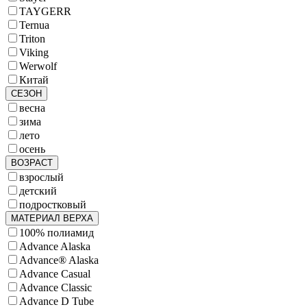
TAYGERR
Ternua
Triton
Viking
Werwolf
Китай
СЕЗОН
весна
зима
лето
осень
ВОЗРАСТ
взрослый
детский
подростковый
МАТЕРИАЛ ВЕРХА
100% полиамид
Advance Alaska
Advance® Alaska
Advance Casual
Advance Classic
Advance D Tube