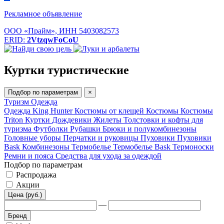
Рекламное объявление
ООО «Прайм», ИНН 5403082573
ERID:
2VtzqwFoCoU
Куртки туристические
Подбор по параметрам
×
Туризм
Одежда
Одежда King Hunter
Костюмы от клещей
Костюмы
Костюмы
Triton
Куртки
Дождевики
Жилеты
Толстовки и кофты для
туризма
Футболки
Рубашки
Брюки и полукомбинезоны
Головные уборы
Перчатки и руковицы
Пуховики
Пуховики
Bask
Комбинезоны
Термобелье
Термобелье Bask
Термоноски
Ремни и пояса
Средства для ухода за одеждой
Подбор по параметрам
Распродажа
Акции
Цена (руб.)
—
Бренд