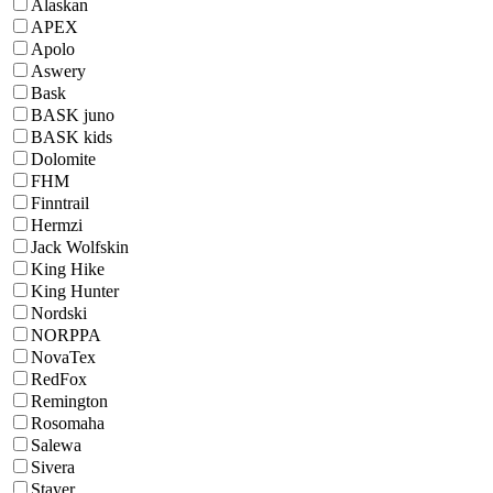
Alaskan
APEX
Apolo
Aswery
Bask
BASK juno
BASK kids
Dolomite
FHM
Finntrail
Hermzi
Jack Wolfskin
King Hike
King Hunter
Nordski
NORPPA
NovaTex
RedFox
Remington
Rosomaha
Salewa
Sivera
Stayer