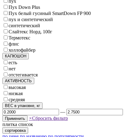
пух
Пух Down Plus
Пух белый гусиный SmartDown FP 900
пух и синтетический
синтетический
Слайтекс Норд, 100г
Термотекс
флис
холлофайбер
КАПЮШОН
есть
нет
отстегивается
АКТИВНОСТЬ
высокая
низкая
средняя
ВЕС в упаковке, кг
—
×
Сбросить фильтр
Применить
плитка
список
сортировка
по цене
по названию
по популярности