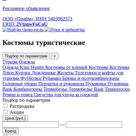
Рекламное объявление
ООО «Прайм», ИНН 5403082573
ERID:
2VtzqwFoCoU
Костюмы туристические
Подбор по параметрам
×
Туризм
Одежда
Одежда King Hunter
Костюмы от клещей
Костюмы
Костюмы
Triton
Куртки
Дождевики
Жилеты
Толстовки и кофты для
туризма
Футболки
Рубашки
Брюки и полукомбинезоны
Головные уборы
Перчатки и руковицы
Пуховики
Пуховики
Bask
Комбинезоны
Термобелье
Термобелье Bask
Термоноски
Ремни и пояса
Средства для ухода за одеждой
Подбор по параметрам
Распродажа
Акции
Цена (руб.)
—
Бренд