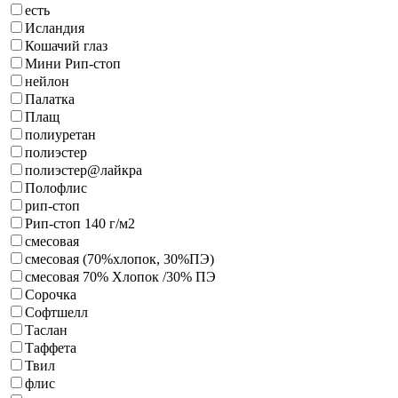
есть
Исландия
Кошачий глаз
Мини Рип-стоп
нейлон
Палатка
Плащ
полиуретан
полиэстер
полиэстер@лайкра
Полофлис
рип-стоп
Рип-стоп 140 г/м2
смесовая
смесовая (70%хлопок, 30%ПЭ)
смесовая 70% Хлопок /30% ПЭ
Сорочка
Софтшелл
Таслан
Таффета
Твил
флис