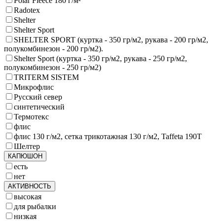
Polar Fleece 180 г/м²
Radotex
Shelter
Shelter Sport
SHELTER SPORT (куртка - 350 гр/м2, рукава - 200 гр/м2,
полукомбинезон - 200 гр/м2).
Shelter Sport (куртка - 350 гр/м2, рукава - 250 гр/м2,
полукомбинезон - 250 гр/м2)
TRITERM SISTEM
Микрофлис
Русский север
синтетический
Термотекс
флис
флис 130 г/м2, сетка трикотажная 130 г/м2, Taffeta 190Т
Шелтер
КАПЮШОН
есть
нет
АКТИВНОСТЬ
высокая
для рыбалки
низкая