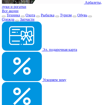
Арбалеты,
луки и рогатки
Все акции
Техника
Охота
Рыбалка
Туризм
Обувь
Одежда
Запчасти
Эл. подарочная карта
Ускоряем зиму