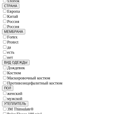
хлопок
СТРАНА
Европа
Китай
Россия
Россия
МЕМБРАНА
Fortex
Protect
да
есть
нет
ВИД ОДЕЖДЫ
Дождевик
Костюм
Маскировочный костюм
Противоэнцефалитный костюм
ПОЛ
женский
мужской
УТЕПЛИТЕЛЬ
3M Thinsulate®