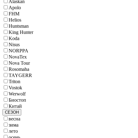
Alaskan
Apolo
FHM
Helios
Huntsman
King Hunter
Koda
Nisus
NORPPA
NovaTex
Nova Tour
Rosomaha
TAYGERR
Triton
Vostok
Werwolf
Биостоп
Китай
СЕЗОН
весна
зима
лето
осень