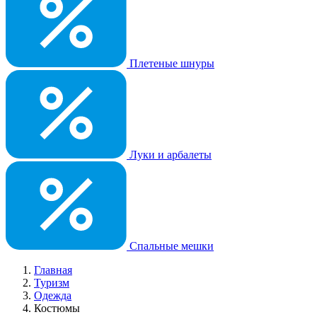
Плетеные шнуры
Луки и арбалеты
Спальные мешки
Главная
Туризм
Одежда
Костюмы