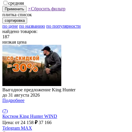
средняя
×
Сбросить фильтр
Применить
плитка
список
сортировка
по цене
по названию
по популярности
найдено товаров:
187
низкая цена
Выгодное предложение King Hunter
до 31 августа 2026
Подробнее
(7)
Костюм King Hunter WIND
Цена: от 24 158
₽
37 166
Telegram
MAX