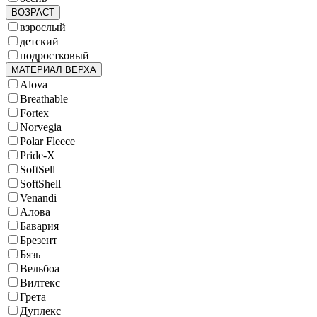
ВОЗРАСТ
взрослый
детский
подростковый
МАТЕРИАЛ ВЕРХА
Alova
Breathable
Fortex
Norvegia
Polar Fleece
Pride-X
SoftSell
SoftShell
Venandi
Алова
Бавария
Брезент
Бязь
Вельбоа
Вилтекс
Грета
Дуплекс