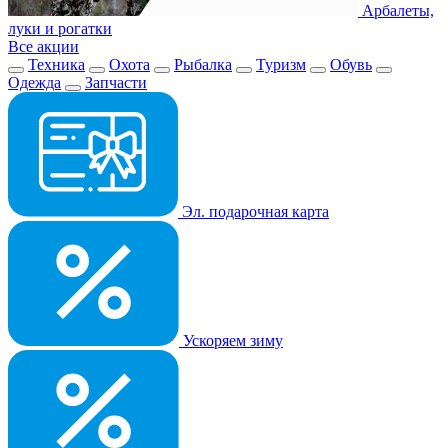
Арбалеты,
луки и рогатки
Все акции
Техника
Охота
Рыбалка
Туризм
Обувь
Одежда
Запчасти
Эл. подарочная карта
Ускоряем зиму