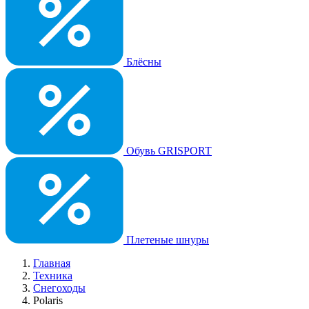
Блёсны
Обувь GRISPORT
Плетеные шнуры
Главная
Техника
Снегоходы
Polaris