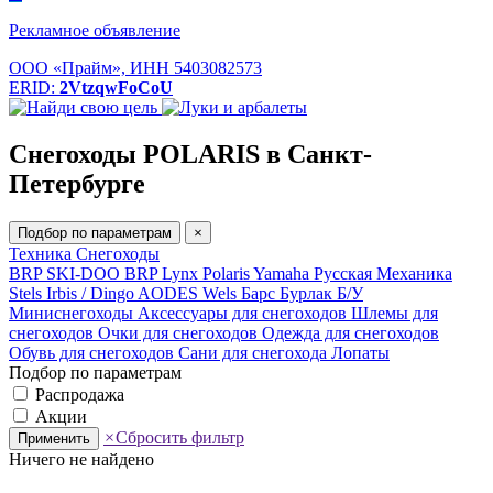
Рекламное объявление
ООО «Прайм», ИНН 5403082573
ERID:
2VtzqwFoCoU
Снегоходы POLARIS в Санкт-
Петербурге
Подбор по параметрам
×
Техника
Снегоходы
BRP SKI-DOO
BRP Lynx
Polaris
Yamaha
Русская Механика
Stels
Irbis / Dingo
AODES
Wels
Барс
Бурлак
Б/У
Миниснегоходы
Аксессуары для снегоходов
Шлемы для
снегоходов
Очки для снегоходов
Одежда для снегоходов
Обувь для снегоходов
Сани для снегохода
Лопаты
Подбор по параметрам
Распродажа
Акции
×
Сбросить фильтр
Применить
Ничего не найдено