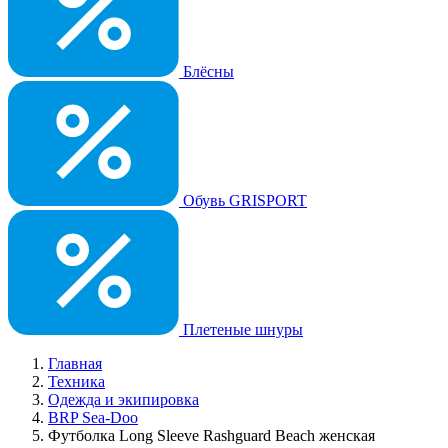
Блёсны
Обувь GRISPORT
Плетеные шнуры
Главная
Техника
Одежда и экипировка
BRP Sea-Doo
Футболка Long Sleeve Rashguard Beach женская