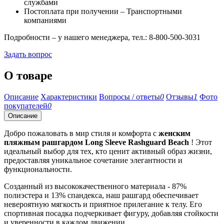
службами
Постоплата при получении – Транспортными
компаниями
Подробности – у нашего менеджера, тел.: 8-800-500-3031
Задать вопрос
О товаре
Описание
Характеристики
Вопросы / ответы
0
Отзывы
1
Фото
покупателей
0
Описание
Добро пожаловать в мир стиля и комфорта с
женским
пляжным рашгардом Long Sleeve Rashguard Beach
! Этот
идеальный выбор для тех, кто ценит активный образ жизни,
предоставляя уникальное сочетание элегантности и
функциональности.
Созданный из высококачественного материала - 87%
полиэстера и 13% спандекса, наш рашгард обеспечивает
невероятную мягкость и приятное прилегание к телу. Его
спортивная посадка подчеркивает фигуру, добавляя стойкости
и уверенности в каждом движении.