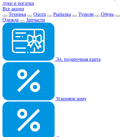
луки и рогатки
Все акции
Техника
Охота
Рыбалка
Туризм
Обувь
Одежда
Запчасти
Эл. подарочная карта
Ускоряем зиму