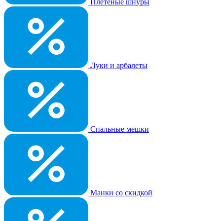
Плетеные шнуры
Луки и арбалеты
Спальные мешки
Манки со скидкой