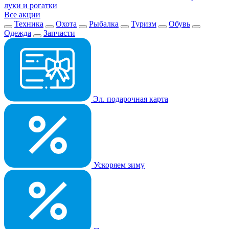
луки и рогатки
Все акции
Техника
Охота
Рыбалка
Туризм
Обувь
Одежда
Запчасти
Эл. подарочная карта
Ускоряем зиму