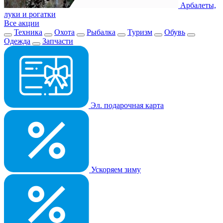
Арбалеты,
луки и рогатки
Все акции
Техника
Охота
Рыбалка
Туризм
Обувь
Одежда
Запчасти
Эл. подарочная карта
Ускоряем зиму