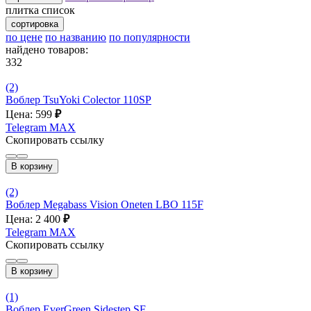
плитка
список
сортировка
по цене
по названию
по популярности
найдено товаров:
332
(2)
Воблер TsuYoki Colector 110SP
Цена: 599
₽
Telegram
MAX
Скопировать ссылку
В корзину
(2)
Воблер Megabass Vision Oneten LBO 115F
Цена: 2 400
₽
Telegram
MAX
Скопировать ссылку
В корзину
(1)
Воблер EverGreen Sidestep SF