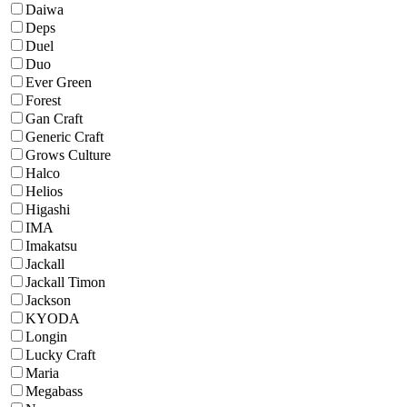
Daiwa
Deps
Duel
Duo
Ever Green
Forest
Gan Craft
Generic Craft
Grows Culture
Halco
Helios
Higashi
IMA
Imakatsu
Jackall
Jackall Timon
Jackson
KYODA
Longin
Lucky Craft
Maria
Megabass