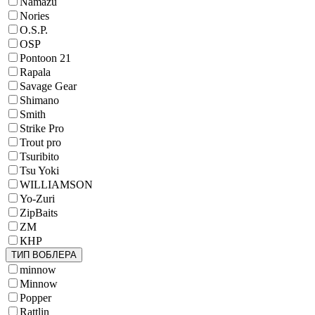
Namazu
Nories
O.S.P.
OSP
Pontoon 21
Rapala
Savage Gear
Shimano
Smith
Strike Pro
Trout pro
Tsuribito
Tsu Yoki
WILLIAMSON
Yo-Zuri
ZipBaits
ZM
КНР
ТИП ВОБЛЕРА
minnow
Minnow
Popper
Rattlin