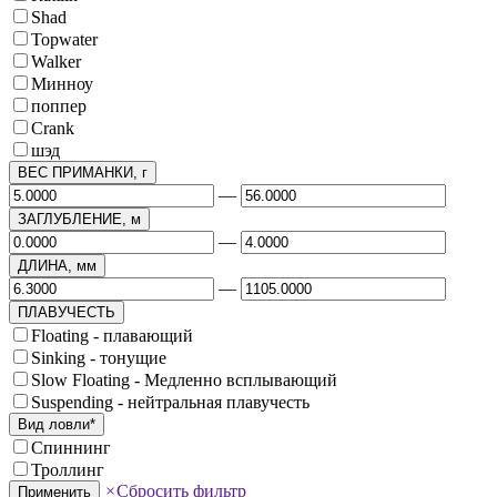
Shad
Topwater
Walker
Минноу
поппер
Сrank
шэд
ВЕС ПРИМАНКИ, г
—
ЗАГЛУБЛЕНИЕ, м
—
ДЛИНА, мм
—
ПЛАВУЧЕСТЬ
Floating - плавающий
Sinking - тонущие
Slow Floating - Медленно всплывающий
Suspending - нейтральная плавучесть
Вид ловли*
Спиннинг
Троллинг
×
Сбросить фильтр
Применить