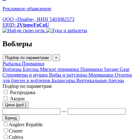
Рекламное объявление
ООО «Прайм», ИНН 5403082573
ERID:
2VtzqwFoCoU
Воблеры
Подбор по параметрам
×
Рыбалка
Приманки
Воблеры
Блесны
Мягкие приманки
Приманки Savage Gear
Стриммеры и мушки
Вибы и раттлины
Мормышки
Отцепы
для блесен и воблеров
Балансиры
Вертикальные блесны
Подбор по параметрам
Распродажа
Акции
Цена (руб.)
—
Бренд
Anglers Repablic
Crazee
Cultiva