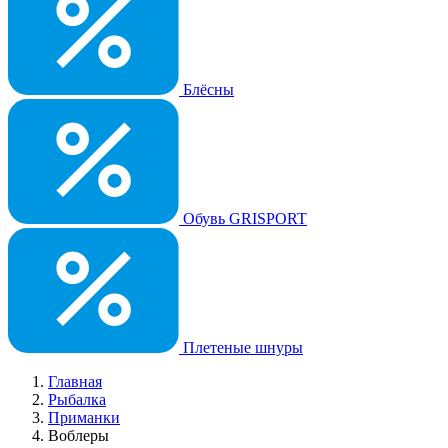
Блёсны
Обувь GRISPORT
Плетеные шнуры
Главная
Рыбалка
Приманки
Воблеры