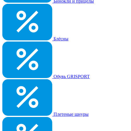
Бинокли и прицелы
Блёсны
Обувь GRISPORT
Плетеные шнуры