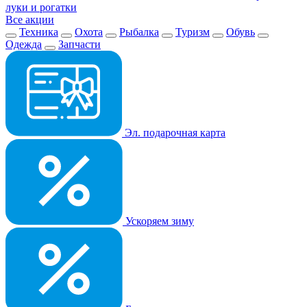
луки и рогатки
Все акции
Техника
Охота
Рыбалка
Туризм
Обувь
Одежда
Запчасти
Эл. подарочная карта
Ускоряем зиму