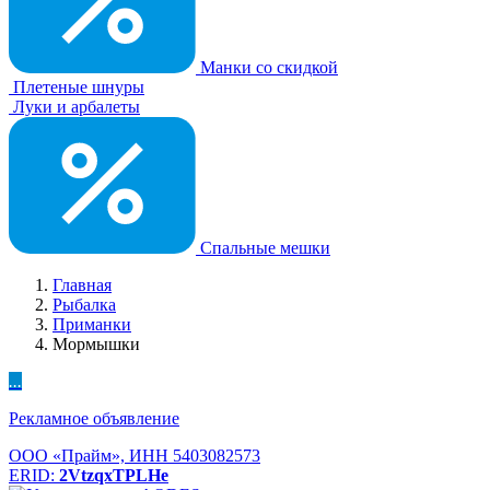
Манки со скидкой
Плетеные шнуры
Луки и арбалеты
Спальные мешки
Главная
Рыбалка
Приманки
Мормышки
...
Рекламное объявление
ООО «Прайм», ИНН 5403082573
ERID:
2VtzqxTPLHe