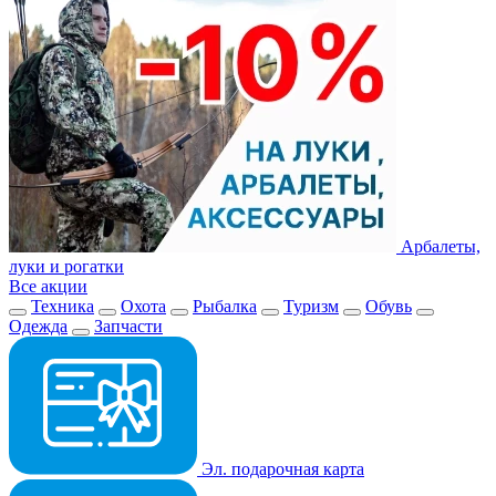
Арбалеты,
луки и рогатки
Все акции
Техника
Охота
Рыбалка
Туризм
Обувь
Одежда
Запчасти
Эл. подарочная карта