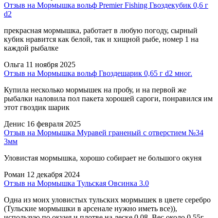
Отзыв на Мормышка вольф Premier Fishing Гвоздекубик 0,6 г
d2
прекрасная мормышка, работает в любую погоду, сырный
кубик нравится как белой, так и хищной рыбе, номер 1 на
каждой рыбалке
Ольга
11 ноября 2025
Отзыв на Мормышка вольф Гвоздешарик 0,65 г d2 мног.
Купила несколько мормышек на пробу, и на первой же
рыбалки наловила пол пакета хорошей сароги, понравился им
этот гвоздик шарик
Денис
16 февраля 2025
Отзыв на Мормышка Муравей граненый с отверстием №34
3мм
Уловистая мормышка, хорошо собирает не большого окуня
Роман
12 декабря 2024
Отзыв на Мормышка Тульская Овсинка 3.0
Одна из моих уловистых тульских мормышек в цвете серебро
(Тульские мормышки в арсенале нужно иметь все)),
использую по окуня и плотве на леске 0,08. Вес около 0,55г.