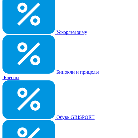
Ускоряем зиму
Бинокли и прицелы
Блёсны
Обувь GRISPORT