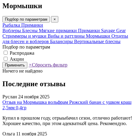
Мормышки
Подбор по параметрам
×
Рыбалка
Приманки
Воблеры
Блесны
Мягкие приманки
Приманки Savage Gear
Стриммеры и мушки
Вибы и раттлины
Мормышки
Отцепы
для блесен и воблеров
Балансиры
Вертикальные блесны
Подбор по параметрам
Распродажа
Акции
×
Сбросить фильтр
Применить
Ничего не найдено
Последние отзывы
Руслан
24 ноября 2025
Отзыв на Мормышка вольфрам Рижский банан с ушком краш
2,5мм 0,4гр
Купил в прошлом году, отрыыбачил сезон, отлично работают!
Хорошее качество, при этом адекватнаЯ цена. Рекомендую.
Ольга
11 ноября 2025