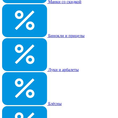
Манки со скидкой
Бинокли и прицелы
Луки и арбалеты
Блёсны