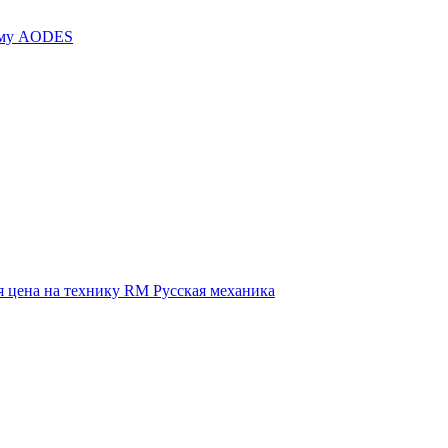
иму AODES
 цена на технику RM Русская механика