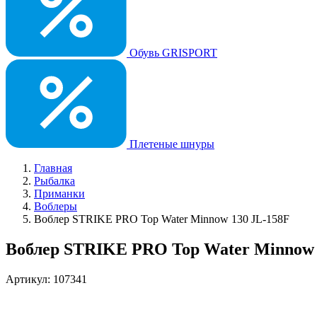
Обувь GRISPORT
Плетеные шнуры
Главная
Рыбалка
Приманки
Воблеры
Воблер STRIKE PRO Top Water Minnow 130 JL-158F
Воблер STRIKE PRO Top Water Minnow 
Артикул: 107341