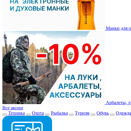
Манки для о
Арбалеты, л
Все акции
Техника
Охота
Рыбалка
Туризм
Обувь
Одежд