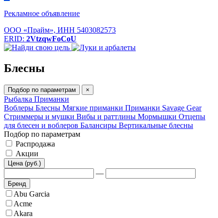
Рекламное объявление
ООО «Прайм», ИНН 5403082573
ERID:
2VtzqwFoCoU
Блесны
Подбор по параметрам
×
Рыбалка
Приманки
Воблеры
Блесны
Мягкие приманки
Приманки Savage Gear
Стриммеры и мушки
Вибы и раттлины
Мормышки
Отцепы
для блесен и воблеров
Балансиры
Вертикальные блесны
Подбор по параметрам
Распродажа
Акции
Цена (руб.)
—
Бренд
Abu Garcia
Acme
Akara