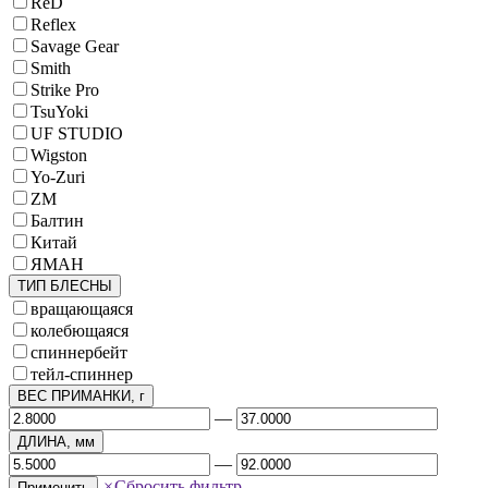
ReD
Reflex
Savage Gear
Smith
Strike Pro
TsuYoki
UF STUDIO
Wigston
Yo-Zuri
ZM
Балтин
Китай
ЯМАН
ТИП БЛЕСНЫ
вращающаяся
колебющаяся
спиннербейт
тейл-спиннер
ВЕС ПРИМАНКИ, г
—
ДЛИНА, мм
—
×
Сбросить фильтр
Применить