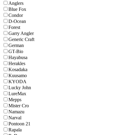
Anglers
Blue Fox
Condor
D-Ocean
Forest
Garry Angler
Generic Craft
German
GT-Bio
Hayabusa
Herakles
Kosadaka
Kuusamo
KYODA
Lucky John
LureMax
Mepps
Mister Cro
Namazu
Narval
Pontoon 21
Rapala