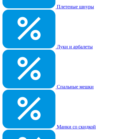
Плетеные шнуры
Луки и арбалеты
Спальные мешки
Манки со скидкой