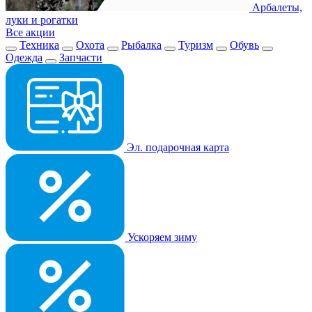
Арбалеты,
луки и рогатки
Все акции
Техника
Охота
Рыбалка
Туризм
Обувь
Одежда
Запчасти
Эл. подарочная карта
Ускоряем зиму