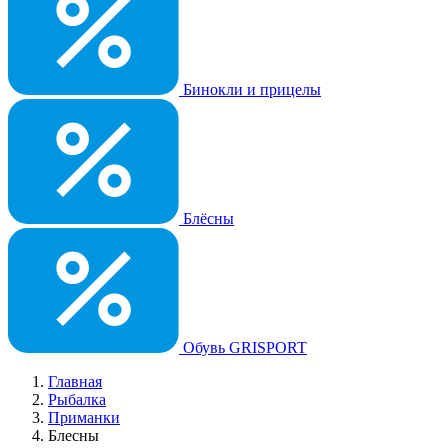
Бинокли и прицелы
Блёсны
Обувь GRISPORT
Главная
Рыбалка
Приманки
Блесны