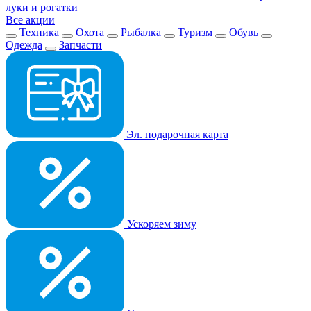
луки и рогатки
Все акции
Техника
Охота
Рыбалка
Туризм
Обувь
Одежда
Запчасти
Эл. подарочная карта
Ускоряем зиму