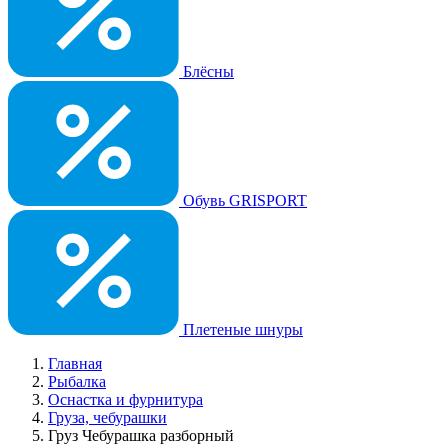
Блёсны
Обувь GRISPORT
Плетеные шнуры
Главная
Рыбалка
Оснастка и фурнитура
Груза, чебурашки
Груз Чебурашка разборный