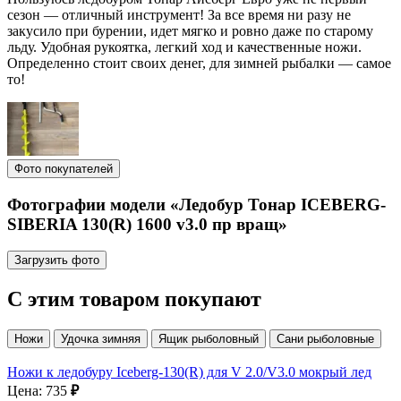
сезон — отличный инструмент! За все время ни разу не
закусило при бурении, идет мягко и ровно даже по старому
льду. Удобная рукоятка, легкий ход и качественные ножи.
Определенно стоит своих денег, для зимней рыбалки — самое
то!
Фото покупателей
Фотографии модели «Ледобур Тонар ICEBERG-
SIBERIA 130(R) 1600 v3.0 пр вращ»
Загрузить фото
С этим товаром покупают
Ножи
Удочка зимняя
Ящик рыболовный
Сани рыболовные
Ножи к ледобуру Iceberg-130(R) для V 2.0/V3.0 мокрый лед
Цена: 735
₽