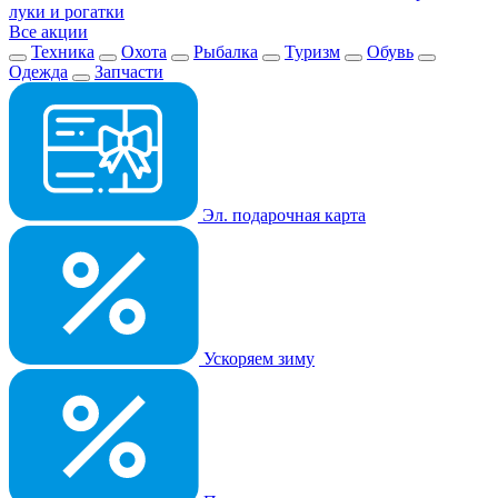
луки и рогатки
Все акции
Техника
Охота
Рыбалка
Туризм
Обувь
Одежда
Запчасти
Эл. подарочная карта
Ускоряем зиму