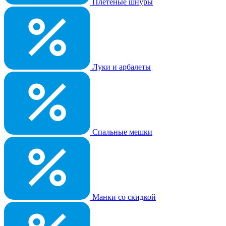
Плетеные шнуры
Луки и арбалеты
Спальные мешки
Манки со скидкой