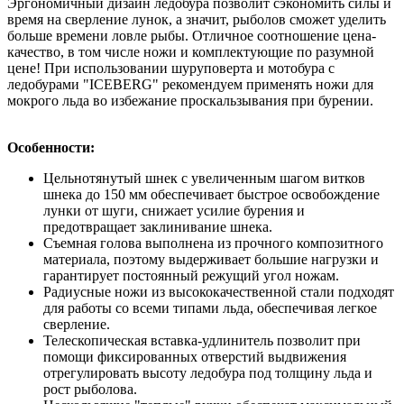
Эргономичный дизайн ледобура позволит сэкономить силы и
время на сверление лунок, а значит, рыболов сможет уделить
больше времени ловле рыбы. Отличное соотношение цена-
качество, в том числе ножи и комплектующие по разумной
цене! При использовании шуруповерта и мотобура с
ледобурами "ICEBERG" рекомендуем применять ножи для
мокрого льда во избежание проскальзывания при бурении.
Особенности:
Цельнотянутый шнек с увеличенным шагом витков
шнека до 150 мм обеспечивает быстрое освобождение
лунки от шуги, снижает усилие бурения и
предотвращает заклинивание шнека.
Съемная голова выполнена из прочного композитного
материала, поэтому выдерживает большие нагрузки и
гарантирует постоянный режущий угол ножам.
Радиусные ножи из высококачественной стали подходят
для работы со всеми типами льда, обеспечивая легкое
сверление.
Телескопическая вставка-удлинитель позволит при
помощи фиксированных отверстий выдвижения
отрегулировать высоту ледобура под толщину льда и
рост рыболова.