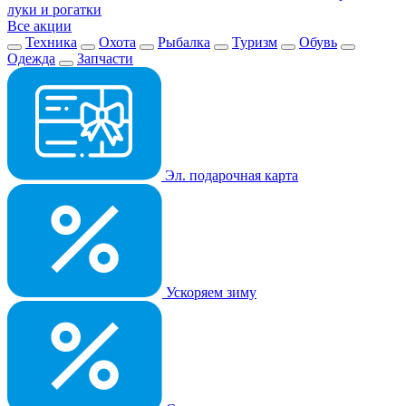
луки и рогатки
Все акции
Техника
Охота
Рыбалка
Туризм
Обувь
Одежда
Запчасти
Эл. подарочная карта
Ускоряем зиму