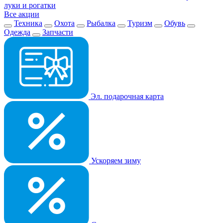
луки и рогатки
Все акции
Техника
Охота
Рыбалка
Туризм
Обувь
Одежда
Запчасти
Эл. подарочная карта
Ускоряем зиму