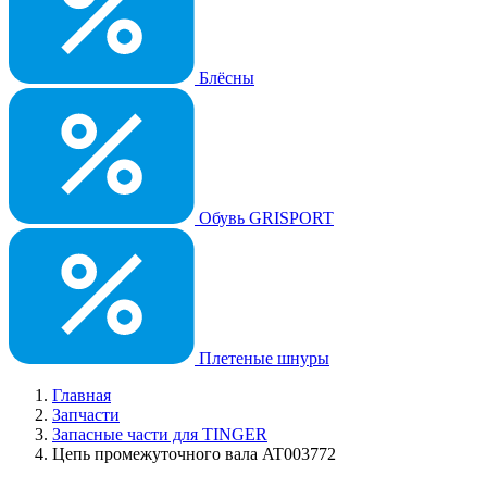
Блёсны
Обувь GRISPORT
Плетеные шнуры
Главная
Запчасти
Запасные части для TINGER
Цепь промежуточного вала AT003772