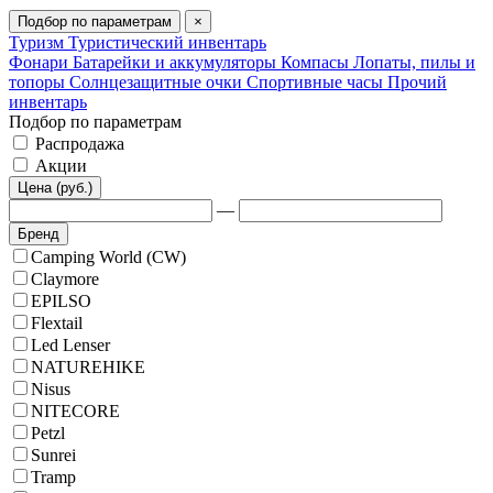
Подбор по параметрам
×
Туризм
Туристический инвентарь
Фонари
Батарейки и аккумуляторы
Компасы
Лопаты, пилы и
топоры
Солнцезащитные очки
Спортивные часы
Прочий
инвентарь
Подбор по параметрам
Распродажа
Акции
Цена (руб.)
—
Бренд
Camping World (CW)
Claymore
EPILSO
Flextail
Led Lenser
NATUREHIKE
Nisus
NITECORE
Petzl
Sunrei
Tramp