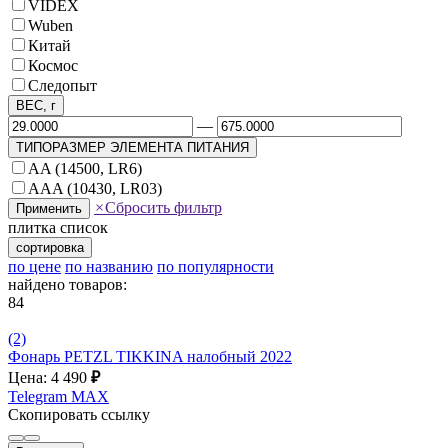
VIDEX
Wuben
Китай
Космос
Следопыт
ВЕС, г
—
ТИПОРАЗМЕР ЭЛЕМЕНТА ПИТАНИЯ
AA (14500, LR6)
AAA (10430, LR03)
×
Сбросить фильтр
Применить
плитка
список
сортировка
по цене
по названию
по популярности
найдено товаров:
84
(2)
Фонарь PETZL TIKKINA налобный 2022
Цена: 4 490
₽
Telegram
MAX
Скопировать ссылку