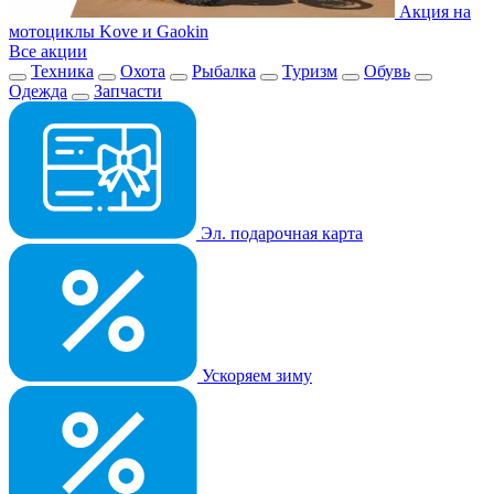
Акция на
мотоциклы Kove и Gaokin
Все акции
Техника
Охота
Рыбалка
Туризм
Обувь
Одежда
Запчасти
Эл. подарочная карта
Ускоряем зиму