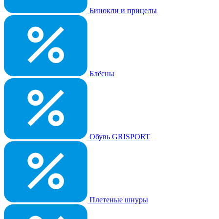
Бинокли и прицелы
Блёсны
Обувь GRISPORT
Плетеные шнуры