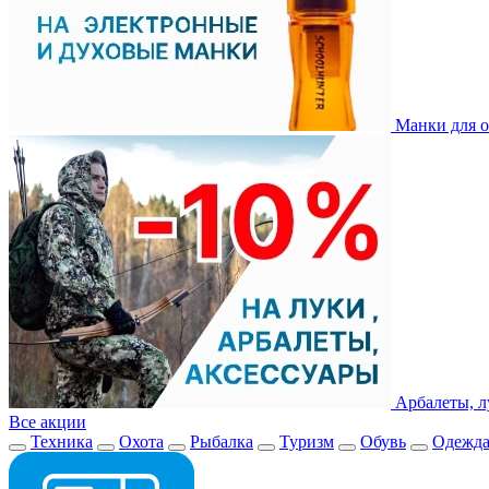
Манки для о
Арбалеты, л
Все акции
Техника
Охота
Рыбалка
Туризм
Обувь
Одежд