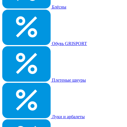
Блёсны
Обувь GRISPORT
Плетеные шнуры
Луки и арбалеты