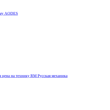
иму AODES
 цена на технику RM Русская механика