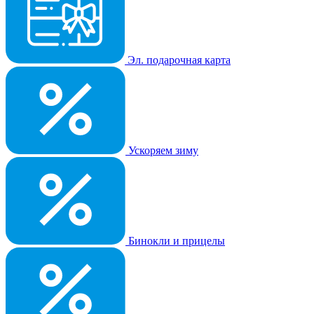
Эл. подарочная карта
Ускоряем зиму
Бинокли и прицелы