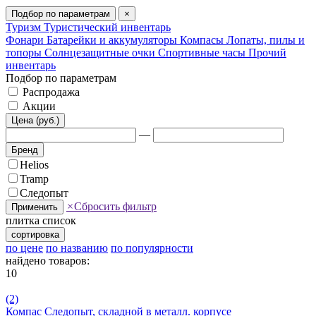
Подбор по параметрам
×
Туризм
Туристический инвентарь
Фонари
Батарейки и аккумуляторы
Компасы
Лопаты, пилы и
топоры
Солнцезащитные очки
Спортивные часы
Прочий
инвентарь
Подбор по параметрам
Распродажа
Акции
Цена (руб.)
—
Бренд
Helios
Tramp
Следопыт
×
Сбросить фильтр
Применить
плитка
список
сортировка
по цене
по названию
по популярности
найдено товаров:
10
(2)
Компас Следопыт, складной в металл. корпусе