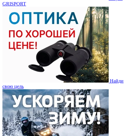
GRISPORT
Найди
свою цель