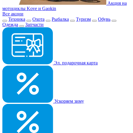
Акция на
мотоциклы Kove и Gaokin
Все акции
Техника
Охота
Рыбалка
Туризм
Обувь
Одежда
Запчасти
Эл. подарочная карта
Ускоряем зиму