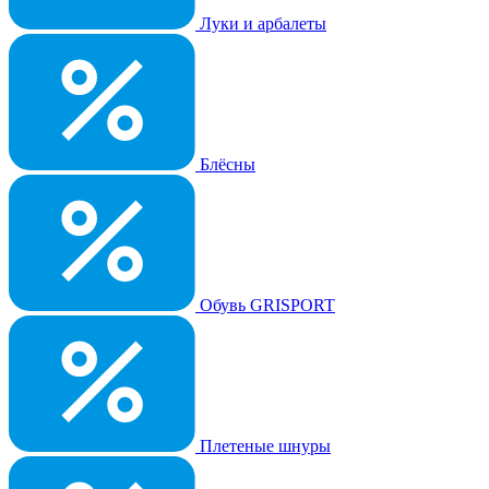
Луки и арбалеты
Блёсны
Обувь GRISPORT
Плетеные шнуры