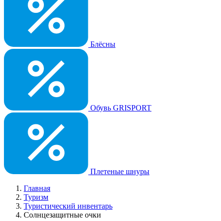
Блёсны
Обувь GRISPORT
Плетеные шнуры
Главная
Туризм
Туристический инвентарь
Солнцезащитные очки