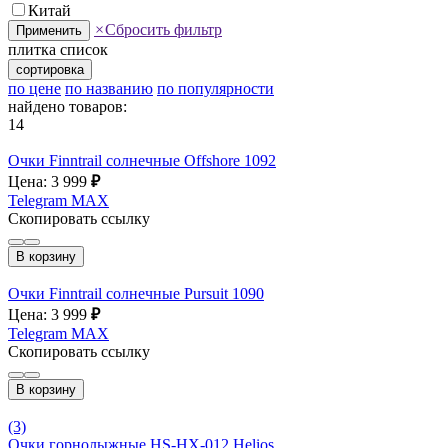
Китай
×
Сбросить фильтр
Применить
плитка
список
сортировка
по цене
по названию
по популярности
найдено товаров:
14
Очки Finntrail солнечные Offshore 1092
Цена: 3 999
₽
Telegram
MAX
Скопировать ссылку
В корзину
Очки Finntrail солнечные Pursuit 1090
Цена: 3 999
₽
Telegram
MAX
Скопировать ссылку
В корзину
(3)
Очки горнолыжные HS-HX-012 Helios