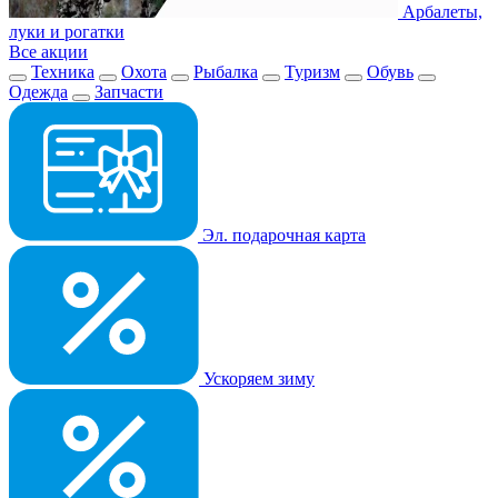
Арбалеты,
луки и рогатки
Все акции
Техника
Охота
Рыбалка
Туризм
Обувь
Одежда
Запчасти
Эл. подарочная карта
Ускоряем зиму