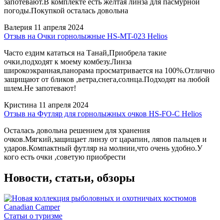
запотевают.В комплекте есть желтая линза для пасмурной
погоды.Покупкой осталась довольна
Валерия
11 апреля 2024
Отзыв на Очки горнолыжные HS-MT-023 Helios
Часто ездим кататься на Танай,Приобрела такие
очки,подходят к моему комбезу.Линза
широкоэкранная,панорама просматривается на 100%.Отлично
защищают от бликов ,ветра,снега,солнца.Подходят на любой
шлем.Не запотевают!
Кристина
11 апреля 2024
Отзыв на Футляр для горнолыжных очков HS-FO-C Helios
Осталась довольна решением для хранения
очков.Мягкий,защищает линзу от царапин, ляпов пальцев и
ударов.Компактный футляр на молнии,что очень удобно.У
кого есть очки ,советую приобрести
Новости, статьи, обзоры
Статьи о туризме