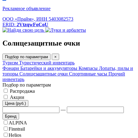
Рекламное объявление
ООО «Прайм», ИНН 5403082573
ERID:
2VtzqwFoCoU
Солнцезащитные очки
Подбор по параметрам
×
Туризм
Туристический инвентарь
Фонари
Батарейки и аккумуляторы
Компасы
Лопаты, пилы и
топоры
Солнцезащитные очки
Спортивные часы
Прочий
инвентарь
Подбор по параметрам
Распродажа
Акции
Цена (руб.)
—
Бренд
ALPINA
Finntrail
Helios