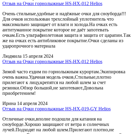
Отзыв на Очки горнолыжные HS-HX-012 Helios
Очень стильные,удобные и надёжные очки для сноуборда!!!
Для очков использован трехслойный уплотнитель что
максимально защищает от влаги и холода.На очках есть
антитуманное покрытие которое не даёт запотевать
очкам.Есть ультрафиолетовая защита и защита от царапин.Так
же на очках есть антибликовое покрытие.Очки сделаны из
ударопрочного материала
Людмила
15 апреля 2024
Отзыв на Очки горнолыжные HS-HX-012 Helios
Зимой часто ездим по горнолыжным курортам.Экипировка
очень важна.Удачная модель очков,Стильные,плотно
прилегают к лицу,крепятся на любой шлем за счет
резинки.Обзор большой,не запотевают.Довольна
приобретением!
Ирина
14 апреля 2024
Отзыв на Очки горнолыжные HS-HX-019-GY Helios
Отличные очки,вполне подошли для катания на
сноуборде.Хорошо защищают от ветра и солнечных
лучей.Подходят на любой шлем.Прилегают плотно,не