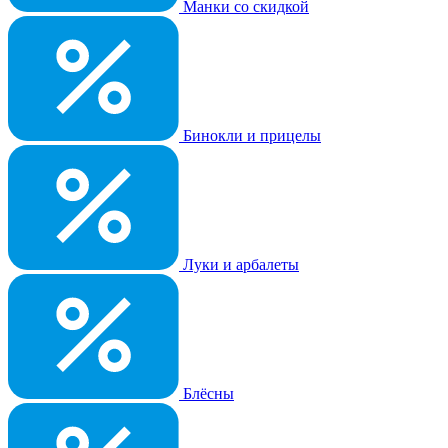
Манки со скидкой
Бинокли и прицелы
Луки и арбалеты
Блёсны