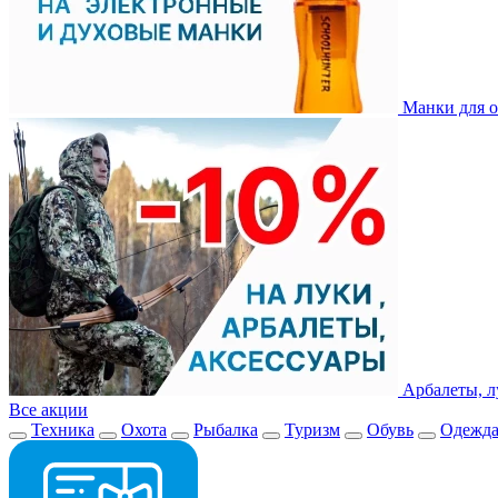
Манки для о
Арбалеты, л
Все акции
Техника
Охота
Рыбалка
Туризм
Обувь
Одежд