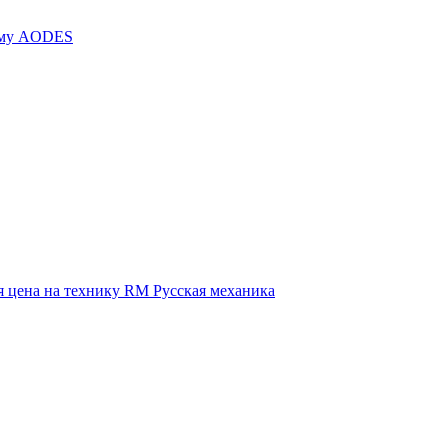
иму AODES
 цена на технику RM Русская механика