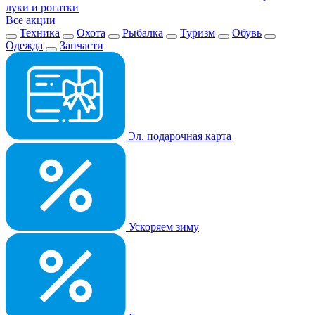
луки и рогатки
Все акции
Техника
Охота
Рыбалка
Туризм
Обувь
Одежда
Запчасти
Эл. подарочная карта
Ускоряем зиму