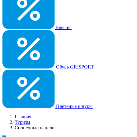
Блёсны
Обувь GRISPORT
Плетеные шнуры
Главная
Туризм
Солнечные панели