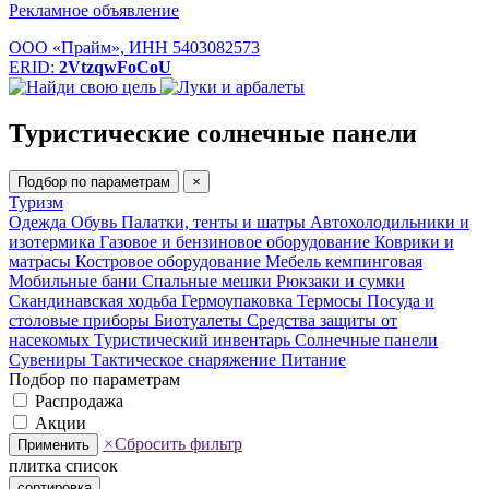
Рекламное объявление
ООО «Прайм», ИНН 5403082573
ERID:
2VtzqwFoCoU
Туристические солнечные панели
Подбор по параметрам
×
Туризм
Одежда
Обувь
Палатки, тенты и шатры
Автохолодильники и
изотермика
Газовое и бензиновое оборудование
Коврики и
матрасы
Костровое оборудование
Мебель кемпинговая
Мобильные бани
Спальные мешки
Рюкзаки и сумки
Скандинавская ходьба
Гермоупаковка
Термосы
Посуда и
столовые приборы
Биотуалеты
Средства защиты от
насекомых
Туристический инвентарь
Солнечные панели
Сувениры
Тактическое снаряжение
Питание
Подбор по параметрам
Распродажа
Акции
×
Сбросить фильтр
Применить
плитка
список
сортировка