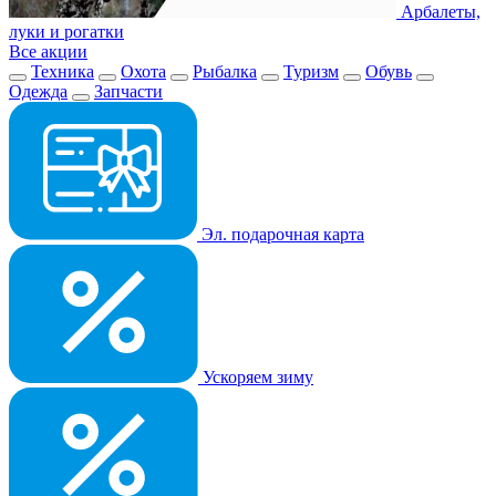
Арбалеты,
луки и рогатки
Все акции
Техника
Охота
Рыбалка
Туризм
Обувь
Одежда
Запчасти
Эл. подарочная карта
Ускоряем зиму