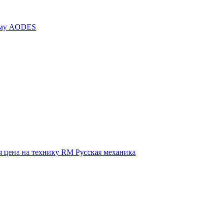
иму AODES
 цена на технику RM Русская механика