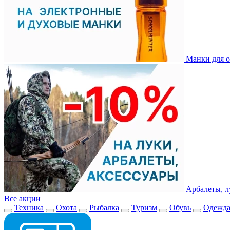
Манки для о
Арбалеты, л
Все акции
Техника
Охота
Рыбалка
Туризм
Обувь
Одежд