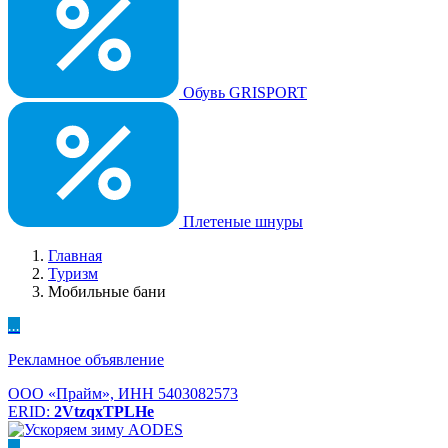
Обувь GRISPORT
Плетеные шнуры
Главная
Туризм
Мобильные бани
...
Рекламное объявление
ООО «Прайм», ИНН 5403082573
ERID:
2VtzqxTPLHe
...