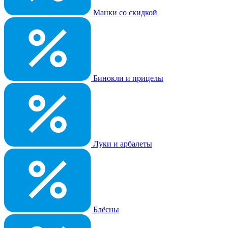
Манки со скидкой
Бинокли и прицелы
Луки и арбалеты
Блёсны