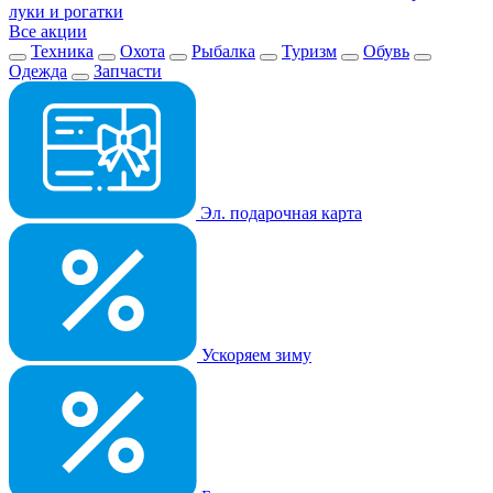
луки и рогатки
Все акции
Техника
Охота
Рыбалка
Туризм
Обувь
Одежда
Запчасти
Эл. подарочная карта
Ускоряем зиму