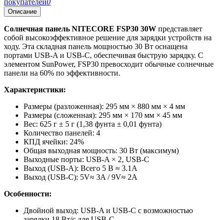
покупателей
0
Описание
Солнечная панель NITECORE FSP30 30W
представляет
собой высокоэффективное решение для зарядки устройств на
ходу. Эта складная панель мощностью 30 Вт оснащена
портами USB-A и USB-C, обеспечивая быструю зарядку. С
элементом SunPower, FSP30 превосходит обычные солнечные
панели на 60% по эффективности.
Характеристики:
Размеры (разложенная): 295 мм × 880 мм × 4 мм
Размеры (сложенная): 295 мм × 170 мм × 45 мм
Вес: 625 г ± 5 г (1,38 фунта ± 0,01 фунта)
Количество панелей: 4
КПД ячейки: 24%
Общая выходная мощность: 30 Вт (максимум)
Выходные порты: USB-A × 2, USB-C
Выход (USB-A): Всего 5 В ≈ 3.1A
Выход (USB-C): 5V≈ 3A / 9V≈ 2A
Особенности:
Двойной выход: USB-A и USB-C с возможностью
зарядки 18 Вт/с для USB-C