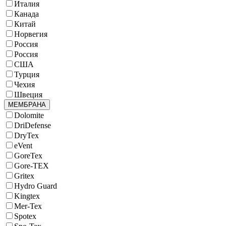
Италия
Канада
Китай
Норвегия
Россия
Россия
США
Турция
Чехия
Швеция
МЕМБРАНА
Dolomite
DriDefense
DryTex
eVent
GoreTex
Gore-TEX
Gritex
Hydro Guard
Kingtex
Mer-Tex
Spotex