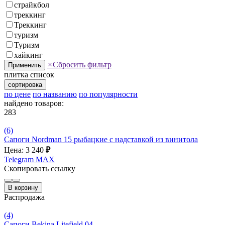
страйкбол
треккинг
Треккинг
туризм
Туризм
хайкинг
×
Сбросить фильтр
Применить
плитка
список
сортировка
по цене
по названию
по популярности
найдено товаров:
283
(6)
Сапоги Nordman 15 рыбацкие с надставкой из винитола
Цена: 3 240
₽
Telegram
MAX
Скопировать ссылку
В корзину
Распродажа
(4)
Сапоги Bekina Litefield 04