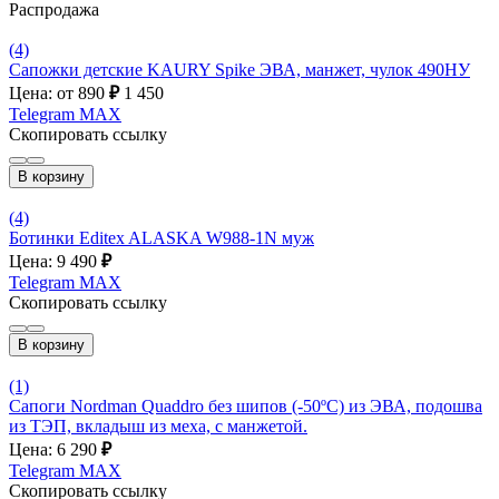
Распродажа
(4)
Сапожки детские KAURY Spike ЭВА, манжет, чулок 490НУ
Цена: от 890
₽
1 450
Telegram
MAX
Скопировать ссылку
В корзину
(4)
Ботинки Editex ALASKA W988-1N муж
Цена: 9 490
₽
Telegram
MAX
Скопировать ссылку
В корзину
(1)
Сапоги Nordman Quaddro без шипов (-50ºС) из ЭВА, подошва
из ТЭП, вкладыш из меха, с манжетой.
Цена: 6 290
₽
Telegram
MAX
Скопировать ссылку