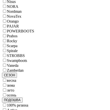
Nisus
NORA
Nordman
NovaTex
Orango
PAJAR
POWERBOOTS
Prabos
Rocky
Scarpa
Spirale
STROBBS
Swampboots
Vaneda
Zamberlan
СЕЗОН
весна
зима
лето
осень
ПОДОШВА
100% резина