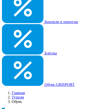
Бинокли и прицелы
Блёсны
Обувь GRISPORT
Главная
Туризм
Обувь