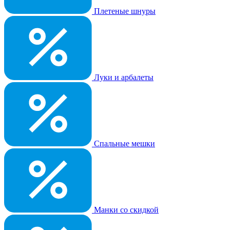
Плетеные шнуры
Луки и арбалеты
Спальные мешки
Манки со скидкой