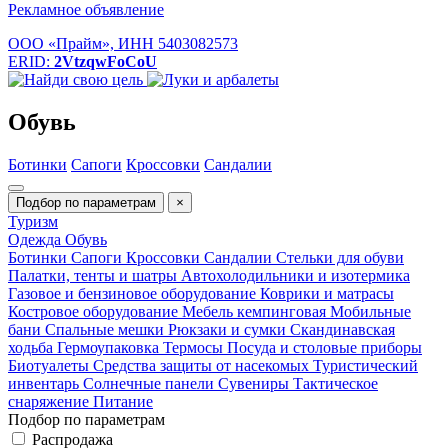
Рекламное объявление
ООО «Прайм», ИНН 5403082573
ERID:
2VtzqwFoCoU
Обувь
Ботинки
Сапоги
Кроссовки
Сандалии
Подбор по параметрам
×
Туризм
Одежда
Обувь
Ботинки
Сапоги
Кроссовки
Сандалии
Стельки для обуви
Палатки, тенты и шатры
Автохолодильники и изотермика
Газовое и бензиновое оборудование
Коврики и матрасы
Костровое оборудование
Мебель кемпинговая
Мобильные
бани
Спальные мешки
Рюкзаки и сумки
Скандинавская
ходьба
Гермоупаковка
Термосы
Посуда и столовые приборы
Биотуалеты
Средства защиты от насекомых
Туристический
инвентарь
Солнечные панели
Сувениры
Тактическое
снаряжение
Питание
Подбор по параметрам
Распродажа