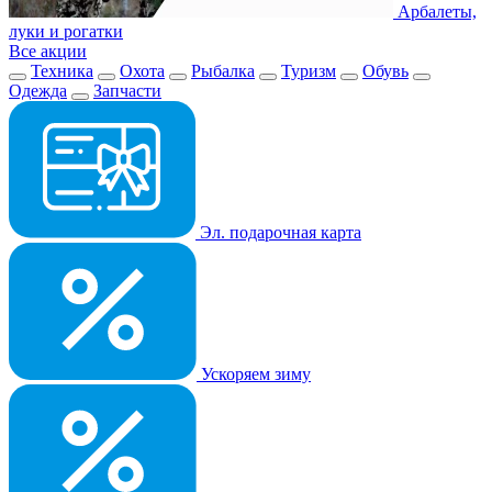
Арбалеты,
луки и рогатки
Все акции
Техника
Охота
Рыбалка
Туризм
Обувь
Одежда
Запчасти
Эл. подарочная карта
Ускоряем зиму