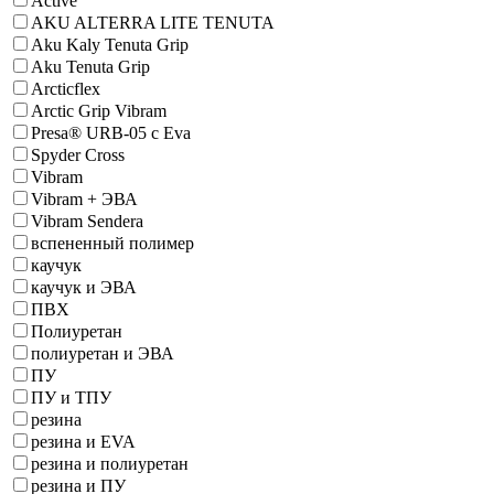
Active
AKU ALTERRA LITE TENUTA
Aku Kaly Tenuta Grip
Aku Tenuta Grip
Arcticflex
Arctic Grip Vibram
Presa® URB-05 с Eva
Spyder Cross
Vibram
Vibram + ЭВА
Vibrаm Sеndеrа
вспененный полимер
каучук
каучук и ЭВА
ПВХ
Полиуретан
полиуретан и ЭВА
ПУ
ПУ и ТПУ
резина
резина и EVA
резина и полиуретан
резина и ПУ