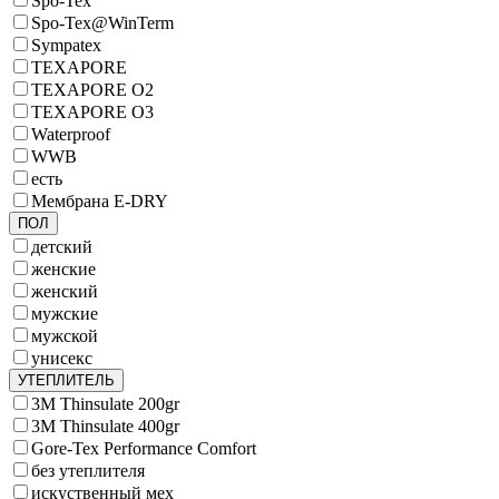
Spo-Tex
Spo-Tex@WinTerm
Sympatex
TEXAPORE
TEXAPORE O2
TEXAPORE O3
Waterproof
WWB
есть
Мембрана E-DRY
ПОЛ
детский
женские
женский
мужские
мужской
унисекс
УТЕПЛИТЕЛЬ
3M Thinsulate 200gr
3M Thinsulate 400gr
Gore-Tex Performance Comfort
без утеплителя
искуственный мех