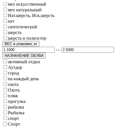
мех искусственный
мех натуральный
Нат.шерсть, Иск.шерсть
нет
синтетический
шерсть
шерсть и полиэстер
ВЕС в упаковке, кг
—
НАЗНАЧЕНИЕ ОБУВИ
активный отдых
Аутдор
город
на каждый день
охота
Охота
пляж
прогулка
рыбалка
Рыбалка
спорт
Спорт