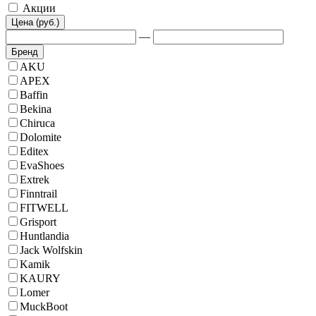
Акции
Цена (руб.)
—
Бренд
AKU
APEX
Baffin
Bekina
Chiruca
Dolomite
Editex
EvaShoes
Extrek
Finntrail
FITWELL
Grisport
Huntlandia
Jack Wolfskin
Kamik
KAURY
Lomer
MuckBoot