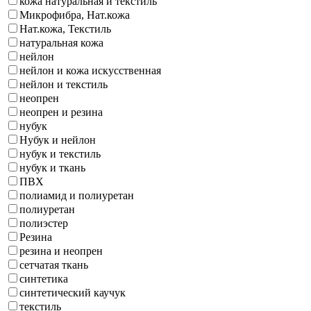
кожа натуральная и текстиль
Микрофибра, Нат.кожа
Нат.кожа, Текстиль
натуральная кожа
нейлон
нейлон и кожа искусственная
нейлон и текстиль
неопрен
неопрен и резина
нубук
Нубук и нейлон
нубук и текстиль
нубук и ткань
ПВХ
полиамид и полиуретан
полиуретан
полиэстер
Резина
резина и неопрен
сетчатая ткань
синтетика
синтетический каучук
текстиль