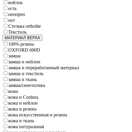
войлок
есть
неопрен
нет
Стелька ortholite
Текстиль
МАТЕРИАЛ ВЕРХА
100% резина
OXFORD 600D
замша
замша и нейлон
замша и переработанный материал
замша и текстиль
замша и ткань
замша/синетитика
кожа
кожа и Cordura
кожа и нейлон
кожа и резина
кожа искусственная и резина
кожа и ткань
кожа натуральная