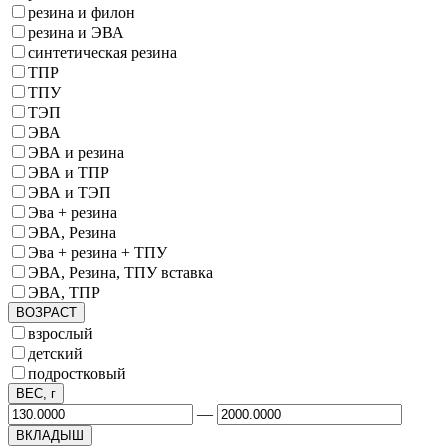
резина и филон
резина и ЭВА
синтетическая резина
ТПР
ТПУ
ТЭП
ЭВА
ЭВА и резина
ЭВА и ТПР
ЭВА и ТЭП
Эва + резина
ЭВА, Резина
Эва + резина + ТПУ
ЭВА, Резина, ТПУ вставка
ЭВА, ТПР
ВОЗРАСТ
взрослый
детский
подростковый
ВЕС, г
—
ВКЛАДЫШ