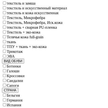
текстиль и замша
текстиль и искусственный материал
текстиль и кожа искусственная
Текстиль, Микрофибра
Текстиль, Микрофибра, Иск.кожа
текстиль + сварная PU-пленка
Текстиль + эко-кожа
Телячья кожа full-grain
ткань
ТПУ + ткань + эко-кожа
Трикотаж
ЭВА
ВИД ОБУВИ
Ботинки
Галоши
Кроссовки
Сандалии
Сапоги
СТРАНА
Бельгия
Германия
Испания