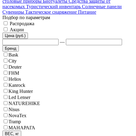
столовые приборы
Биотуалеты
Средства защиты от
насекомых
Туристический инвентарь
Солнечные панели
Сувениры
Тактическое снаряжение
Питание
Подбор по параметрам
Распродажа
Акции
Цена (руб.)
—
Бренд
Bask
City
Deuter
FHM
Helios
Kanrock
King Hunter
Led Lenser
NATUREHIKE
Nisus
NovaTex
Tramp
МАНАРАГА
ВЕС, кг