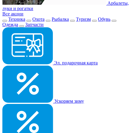
Арбалеты,
луки и рогатки
Все акции
Техника
Охота
Рыбалка
Туризм
Обувь
Одежда
Запчасти
Эл. подарочная карта
Ускоряем зиму