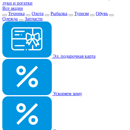
луки и рогатки
Все акции
Техника
Охота
Рыбалка
Туризм
Обувь
Одежда
Запчасти
Эл. подарочная карта
Ускоряем зиму