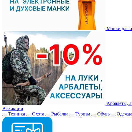
Манки для о
Арбалеты, л
Все акции
Техника
Охота
Рыбалка
Туризм
Обувь
Одежд