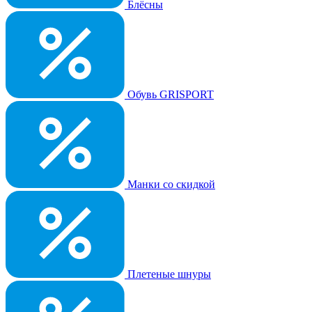
Блёсны
Обувь GRISPORT
Манки со скидкой
Плетеные шнуры