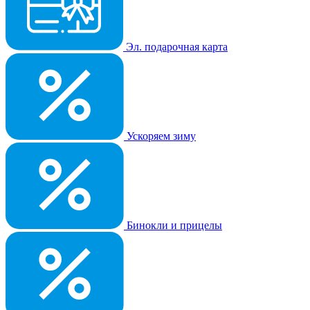
Эл. подарочная карта
Ускоряем зиму
Бинокли и прицелы