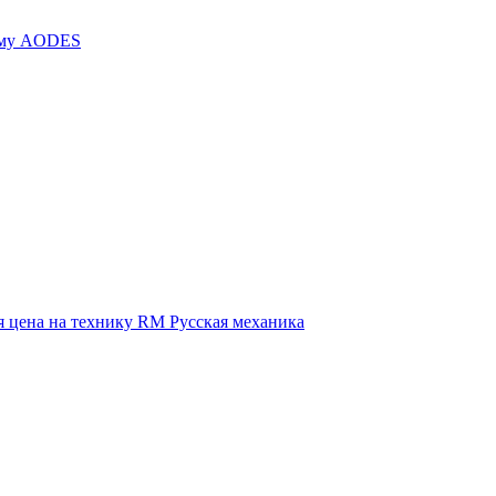
иму AODES
 цена на технику RM Русская механика