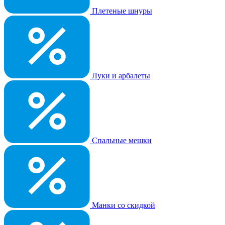
Плетеные шнуры
Луки и арбалеты
Спальные мешки
Манки со скидкой