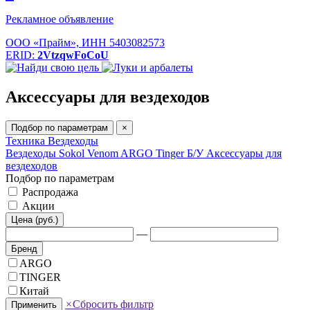
Рекламное объявление
ООО «Прайм», ИНН 5403082573
ERID:
2VtzqwFoCoU
Аксессуары для вездеходов
Подбор по параметрам
×
Техника
Вездеходы
Вездеходы Sokol
Venom
ARGO
Tinger
Б/У
Аксессуары для
вездеходов
Подбор по параметрам
Распродажа
Акции
Цена (руб.)
—
Бренд
ARGO
TINGER
Китай
×
Сбросить фильтр
Применить