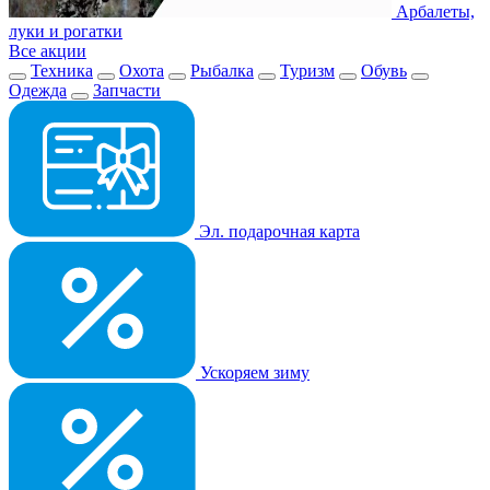
Арбалеты,
луки и рогатки
Все акции
Техника
Охота
Рыбалка
Туризм
Обувь
Одежда
Запчасти
Эл. подарочная карта
Ускоряем зиму