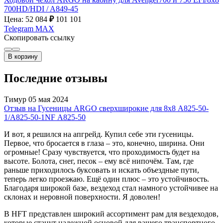
700HD/HDI / A849-45
Цена: 52 084
₽
101 101
Telegram
MAX
Скопировать ссылку
В корзину
Последние отзывы
Тимур
05 мая 2024
Отзыв на Гусеницы ARGO сверхширокие для 8х8 А825-50-
1/A825-50-1NF А825-50
И вот, я решился на апгрейд. Купил себе эти гусеницы.
Первое, что бросается в глаза – это, конечно, ширина. Они
огромные! Сразу чувствуется, что проходимость будет на
высоте. Болота, снег, песок – ему всё нипочём. Там, где
раньше приходилось буксовать и искать объездные пути,
теперь легко проезжаю. Ещё один плюс – это устойчивость.
Благодаря широкой базе, вездеход стал намного устойчивее на
склонах и неровной поверхности. Я доволен!
В HFT представлен широкий ассортимент рам для вездеходов,
которые станут надежной основой для вашего транспортного