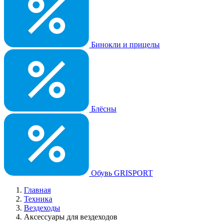
Бинокли и прицелы
Блёсны
Обувь GRISPORT
Главная
Техника
Вездеходы
Аксессуары для вездеходов