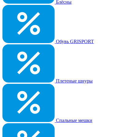
Блёсны
Обувь GRISPORT
Плетеные шнуры
Спальные мешки