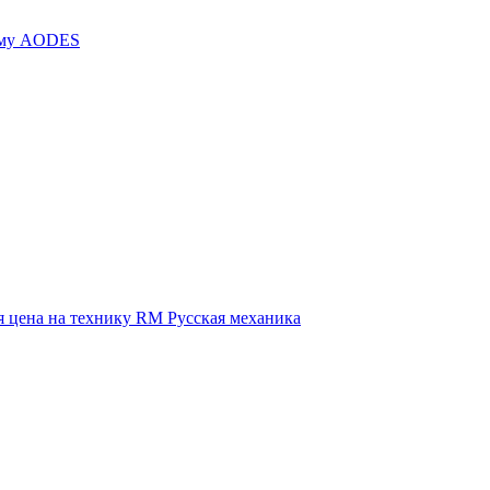
иму AODES
 цена на технику RM Русская механика